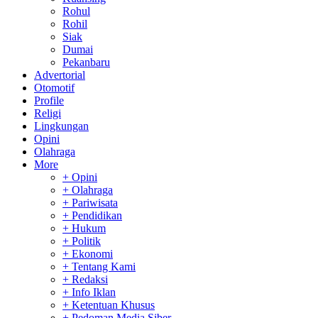
Rohul
Rohil
Siak
Dumai
Pekanbaru
Advertorial
Otomotif
Profile
Religi
Lingkungan
Opini
Olahraga
More
+ Opini
+ Olahraga
+ Pariwisata
+ Pendidikan
+ Hukum
+ Politik
+ Ekonomi
+ Tentang Kami
+ Redaksi
+ Info Iklan
+ Ketentuan Khusus
+ Pedoman Media Siber