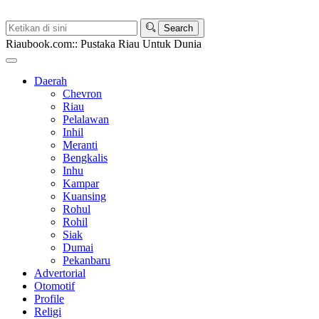
Riaubook.com:: Pustaka Riau Untuk Dunia
Daerah
Chevron
Riau
Pelalawan
Inhil
Meranti
Bengkalis
Inhu
Kampar
Kuansing
Rohul
Rohil
Siak
Dumai
Pekanbaru
Advertorial
Otomotif
Profile
Religi