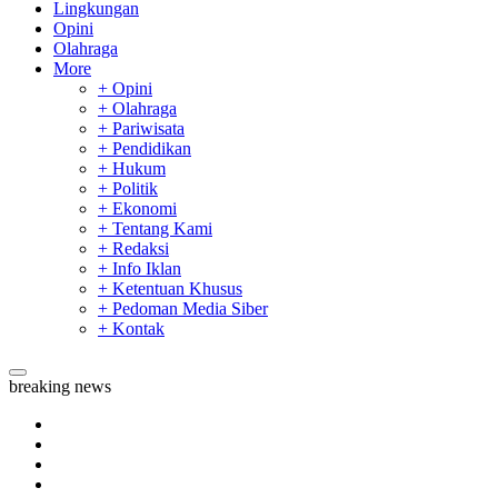
Lingkungan
Opini
Olahraga
More
+ Opini
+ Olahraga
+ Pariwisata
+ Pendidikan
+ Hukum
+ Politik
+ Ekonomi
+ Tentang Kami
+ Redaksi
+ Info Iklan
+ Ketentuan Khusus
+ Pedoman Media Siber
+ Kontak
breaking news
Sekda Riau Apresiasi Plt Gubernur Terkait Dukungan ADLG 
Tim Manggala Agni Masih Lakukan Pemadaman Kebakaran H
Padang Mengalami Kondisi Banjir Paling Parah
SAR Padang Evakuasi Pelajar yang Terjebak Banjir di Sekolah