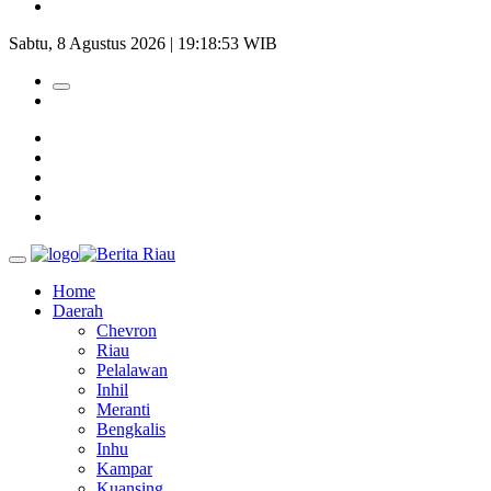
Bupati Kampar Apresiasi Sektor Pertanian Binaan Jefry Noer,
Sabtu, 8 Agustus 2026 | 19:18:54 WIB
Home
Daerah
Chevron
Riau
Pelalawan
Inhil
Meranti
Bengkalis
Inhu
Kampar
Kuansing