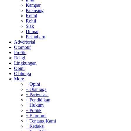
Kampar
Kuansing
Rohul
Rohil
Siak
Dumai
Pekanbaru
Advertorial
Otomotif
Profile
Religi
Lingkungan
Opini
Olahraga
More
+ Opini
+ Olahraga
+ Pariwisata
+ Pendidikan
+ Hukum
+ Politik
+ Ekonomi
+ Tentang Kami
+ Redaksi