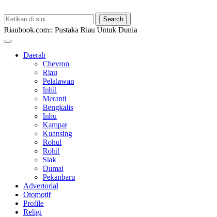
Riaubook.com:: Pustaka Riau Untuk Dunia
Daerah
Chevron
Riau
Pelalawan
Inhil
Meranti
Bengkalis
Inhu
Kampar
Kuansing
Rohul
Rohil
Siak
Dumai
Pekanbaru
Advertorial
Otomotif
Profile
Religi