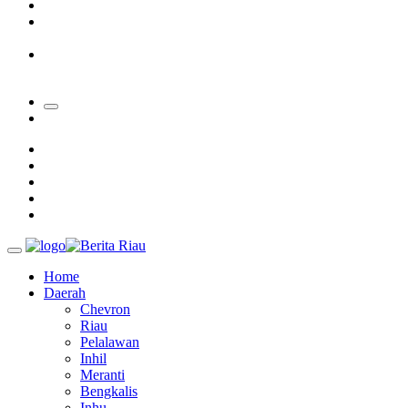
Padang Mengalami Kondisi Banjir Paling Parah
SAR Padang Evakuasi Pelajar yang Terjebak Banjir di
Sekolah
Bupati Kampar Apresiasi Sektor Pertanian Binaan Jefry Noer,
Ada Pisang Cavendish
Home
Daerah
Chevron
Riau
Pelalawan
Inhil
Meranti
Bengkalis
Inhu