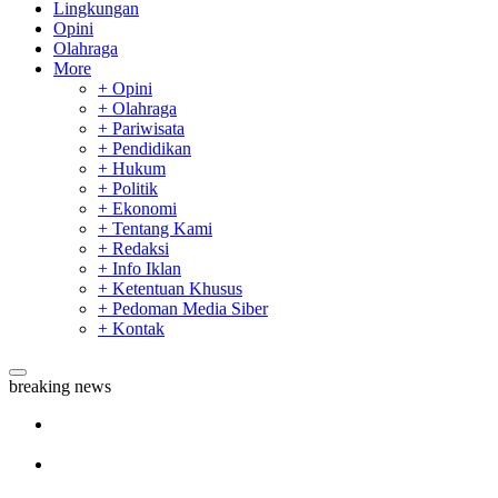
Lingkungan
Opini
Olahraga
More
+ Opini
+ Olahraga
+ Pariwisata
+ Pendidikan
+ Hukum
+ Politik
+ Ekonomi
+ Tentang Kami
+ Redaksi
+ Info Iklan
+ Ketentuan Khusus
+ Pedoman Media Siber
+ Kontak
breaking news
Sekda Riau Apresiasi Plt Gubernur Terkait Dukungan ADLG
Awards
Tim Manggala Agni Masih Lakukan Pemadaman Kebakaran
Hutan dan Lahan