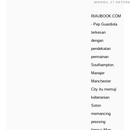
MINGGU, 27 OKTOBER
RIAUBOOK.COM
- Pep Guardiola
terkesan
dengan
pendekatan
permainan
Southampton.
Manajer
Manchester
City itu memuji
keberanian
Soton
memancing
pressing
timnya.Man