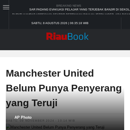
BREAKING NEWS
BUPATI KAMPAR APRESIASI SEKTOR PERTANIAN BINAAN JEFRY NOER, ADA PIS
SEKDA RIAU APRESIASI PLT GUBERNUR TERKAIT DUKUNGAN ADLG AW
TIM MANGGALA AGNI MASIH LAKUKAN PEMADAMAN KEBAKARAN HUTAN DA
SABTU, 8 AGUSTUS 2026 | 06:35:19 WIB
PADANG MENGALAMI KONDISI BANJIR PALING PARAH
SAR PADANG EVAKUASI PELAJAR YANG TERJEBAK BANJIR DI SEKO
Manchester United
Belum Punya Penyerang
yang Teruji
AP Photo
SABTU, 09 NOVEMBER 2024 - 10:14 WIB