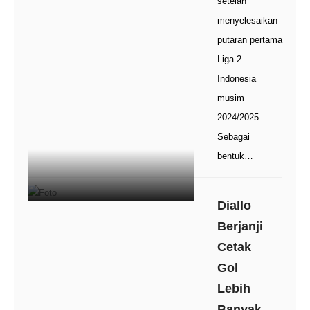
setelah
menyelesaikan
putaran pertama
Liga 2
Indonesia
musim
2024/2025.
Sebagai
bentuk…
Diallo
Berjanji
Cetak
Gol
Lebih
Banyak