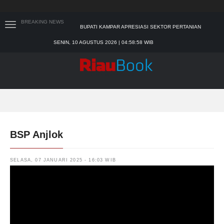
BREAKING NEWS
SEKDA RIAU APRESIASI PLT GUBERNUR TERKAIT
DUKUNGAN ADLG AWARDS
SENIN, 10 AGUSTUS 2026 | 04:59:00 WIB
TIM MANGGALA AGNI MASIH LAKUKAN PEMADAMAN
KEBAKARAN HUTAN DAN LAHAN
PADANG MENGALAMI KONDISI BANJIR PALING PARAH
SAR PADANG EVAKUASI PELAJAR YANG TERJEBAK
BANJIR DI SEKOLAH
BUPATI KAMPAR APRESIASI SEKTOR PERTANIAN
BINAAN JEFRY NOER, ADA PISANG CAVENDISH
BSP Anjlok
SELASA, 07 JANUARI 2025 - 16:03 WIB