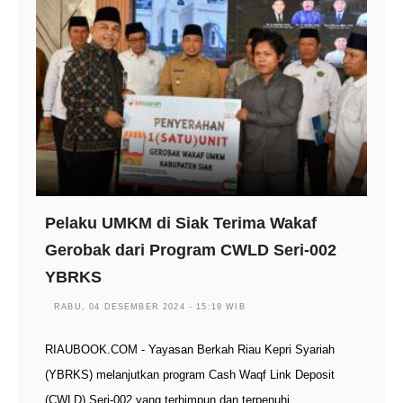
Pelaku UMKM di Siak Terima Wakaf
Gerobak dari Program CWLD Seri-002
YBRKS
RABU, 04 DESEMBER 2024 - 15:19 WIB
RIAUBOOK.COM - Yayasan Berkah Riau Kepri Syariah
(YBRKS) melanjutkan program Cash Waqf Link Deposit
(CWLD) Seri-002 yang terhimpun dan terpenuhi…