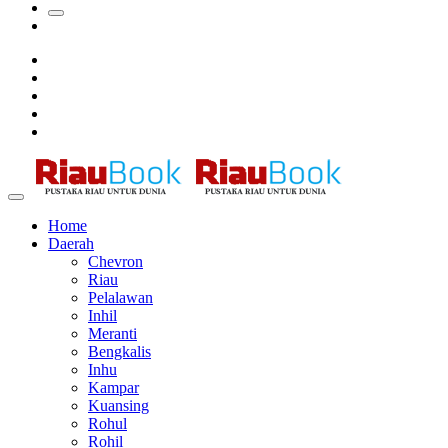
Awards
Tim Manggala Agni Masih Lakukan Pemadaman Kebakaran
Hutan dan Lahan
Padang Mengalami Kondisi Banjir Paling Parah
SAR Padang Evakuasi Pelajar yang Terjebak Banjir di
Sekolah
Home
Daerah
Chevron
Riau
Pelalawan
Inhil
Meranti
Bengkalis
Inhu
Kampar
Kuansing
Rohul
Rohil