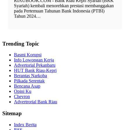
RIAUBOOK.COM - Bank Riau Kepri Syariah (BRK
Syariah) kembali menorehkan prestasi membanggakan
pada Pertemuan Tahunan Bank Indonesia (PTBI)
Tahun 2024…
Trending Topic
Basmi Korupsi
Info Lowongan Kerja
Advertorial Pekanbaru
HUT Bank Riau-Kepri
Berantas Narkoba
Pilkada Serentak
Bencana Asap
Opini Ku
Chevron
Advertrorial Bank Riau
Sitemap
Index Berita
RSS