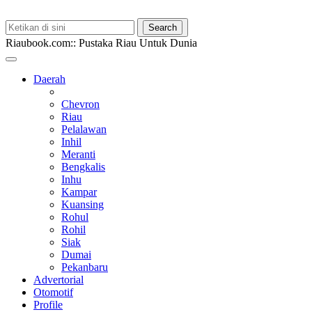
Riaubook.com:: Pustaka Riau Untuk Dunia
Daerah
Chevron
Riau
Pelalawan
Inhil
Meranti
Bengkalis
Inhu
Kampar
Kuansing
Rohul
Rohil
Siak
Dumai
Pekanbaru
Advertorial
Otomotif
Profile