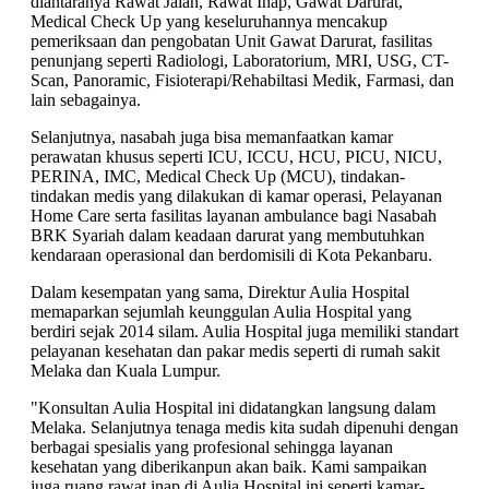
diantaranya Rawat Jalan, Rawat Inap, Gawat Darurat,
Medical Check Up yang keseluruhannya mencakup
pemeriksaan dan pengobatan Unit Gawat Darurat, fasilitas
penunjang seperti Radiologi, Laboratorium, MRI, USG, CT-
Scan, Panoramic, Fisioterapi/Rehabiltasi Medik, Farmasi, dan
lain sebagainya.
Selanjutnya, nasabah juga bisa memanfaatkan kamar
perawatan khusus seperti ICU, ICCU, HCU, PICU, NICU,
PERINA, IMC, Medical Check Up (MCU), tindakan-
tindakan medis yang dilakukan di kamar operasi, Pelayanan
Home Care serta fasilitas layanan ambulance bagi Nasabah
BRK Syariah dalam keadaan darurat yang membutuhkan
kendaraan operasional dan berdomisili di Kota Pekanbaru.
Dalam kesempatan yang sama, Direktur Aulia Hospital
memaparkan sejumlah keunggulan Aulia Hospital yang
berdiri sejak 2014 silam. Aulia Hospital juga memiliki standart
pelayanan kesehatan dan pakar medis seperti di rumah sakit
Melaka dan Kuala Lumpur.
"Konsultan Aulia Hospital ini didatangkan langsung dalam
Melaka. Selanjutnya tenaga medis kita sudah dipenuhi dengan
berbagai spesialis yang profesional sehingga layanan
kesehatan yang diberikanpun akan baik. Kami sampaikan
juga ruang rawat inap di Aulia Hospital ini seperti kamar-