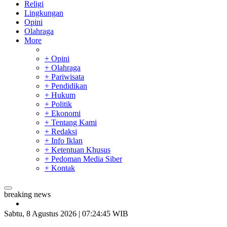
Religi
Lingkungan
Opini
Olahraga
More
+ Opini
+ Olahraga
+ Pariwisata
+ Pendidikan
+ Hukum
+ Politik
+ Ekonomi
+ Tentang Kami
+ Redaksi
+ Info Iklan
+ Ketentuan Khusus
+ Pedoman Media Siber
+ Kontak
breaking news
Bupati Kampar Apresiasi Sektor Pertanian Binaan Jefry Noer,
Ada Pisang Cavendish
Sabtu, 8 Agustus 2026 | 07:24:46 WIB
Sekda Riau Apresiasi Plt Gubernur Terkait Dukungan ADLG