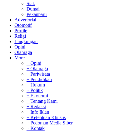
Siak
Dumai
Pekanbaru
Advertorial
Otomotif
Profile
Religi
Lingkungan
Opini
Olahraga
More
+ Opini
+ Olahraga
+ Pariwisata
+ Pendidikan
+ Hukum
+ Politik
+ Ekonomi
+ Tentang Kami
+ Redaksi
+ Info Iklan
+ Ketentuan Khusus
+ Pedoman Media Siber
+ Kontak