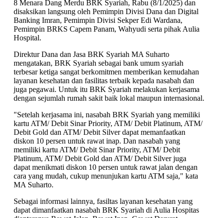
8 Menara Dang Merdu BRK Syariah, Rabu (8/1/2025) dan
disaksikan langsung oleh Pemimpin Divisi Dana dan Digital
Banking Imran, Pemimpin Divisi Sekper Edi Wardana,
Pemimpin BRKS Capem Panam, Wahyudi serta pihak Aulia
Hospital.
Direktur Dana dan Jasa BRK Syariah MA Suharto
mengatakan, BRK Syariah sebagai bank umum syariah
terbesar ketiga sangat berkomitmen memberikan kemudahan
layanan kesehatan dan fasilitas terbaik kepada nasabah dan
juga pegawai. Untuk itu BRK Syariah melakukan kerjasama
dengan sejumlah rumah sakit baik lokal maupun internasional.
"Setelah kerjasama ini, nasabah BRK Syariah yang memiliki
kartu ATM/ Debit Sinar Priority, ATM/ Debit Platinum, ATM/
Debit Gold dan ATM/ Debit Silver dapat memanfaatkan
diskon 10 persen untuk rawat inap. Dan nasabah yang
memiliki kartu ATM/ Debit Sinar Priority, ATM/ Debit
Platinum, ATM/ Debit Gold dan ATM/ Debit Silver juga
dapat menikmati diskon 10 persen untuk rawat jalan dengan
cara yang mudah, cukup menunjukan kartu ATM saja," kata
MA Suharto.
Sebagai informasi lainnya, fasiltas layanan kesehatan yang
dapat dimanfaatkan nasabah BRK Syariah di Aulia Hospitas