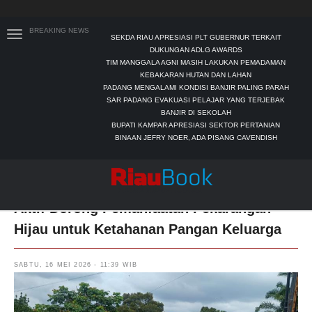
BREAKING NEWS
SEKDA RIAU APRESIASI PLT GUBERNUR TERKAIT
DUKUNGAN ADLG AWARDS
TIM MANGGALA AGNI MASIH LAKUKAN PEMADAMAN
KEBAKARAN HUTAN DAN LAHAN
PADANG MENGALAMI KONDISI BANJIR PALING PARAH
SAR PADANG EVAKUASI PELAJAR YANG TERJEBAK
BANJIR DI SEKOLAH
BUPATI KAMPAR APRESIASI SEKTOR PERTANIAN
BINAAN JEFRY NOER, ADA PISANG CAVENDISH
Bhabinkamtibmas Kelurahan Tanah Datar
Aktif Dorong Pemanfaatan Pekarangan
Hijau untuk Ketahanan Pangan Keluarga
SABTU, 16 MEI 2026 - 11:39 WIB