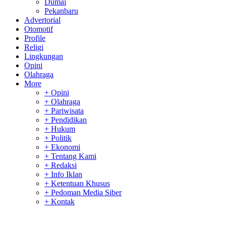
Dumai
Pekanbaru
Advertorial
Otomotif
Profile
Religi
Lingkungan
Opini
Olahraga
More
+ Opini
+ Olahraga
+ Pariwisata
+ Pendidikan
+ Hukum
+ Politik
+ Ekonomi
+ Tentang Kami
+ Redaksi
+ Info Iklan
+ Ketentuan Khusus
+ Pedoman Media Siber
+ Kontak