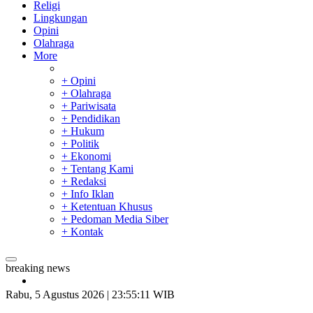
Religi
Lingkungan
Opini
Olahraga
More
+ Opini
+ Olahraga
+ Pariwisata
+ Pendidikan
+ Hukum
+ Politik
+ Ekonomi
+ Tentang Kami
+ Redaksi
+ Info Iklan
+ Ketentuan Khusus
+ Pedoman Media Siber
+ Kontak
breaking news
28 Calon Petinggi BRK Syariah Lolos Administrasi
Tim Manggala Agni Masih Lakukan Pemadaman Kebakaran
Rabu, 5 Agustus 2026 | 23:55:12 WIB
Hutan dan Lahan
Padang Mengalami Kondisi Banjir Paling Parah