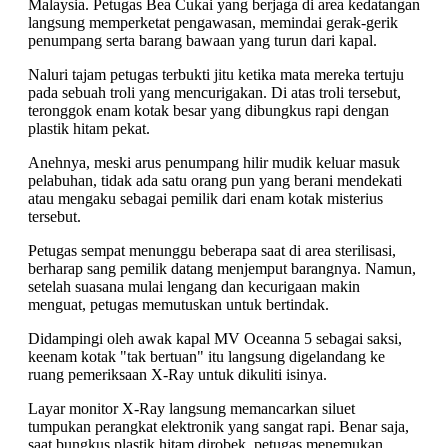
Malaysia. Petugas Bea Cukai yang berjaga di area kedatangan
langsung memperketat pengawasan, memindai gerak-gerik
penumpang serta barang bawaan yang turun dari kapal.
Naluri tajam petugas terbukti jitu ketika mata mereka tertuju
pada sebuah troli yang mencurigakan. Di atas troli tersebut,
teronggok enam kotak besar yang dibungkus rapi dengan
plastik hitam pekat.
Anehnya, meski arus penumpang hilir mudik keluar masuk
pelabuhan, tidak ada satu orang pun yang berani mendekati
atau mengaku sebagai pemilik dari enam kotak misterius
tersebut.
Petugas sempat menunggu beberapa saat di area sterilisasi,
berharap sang pemilik datang menjemput barangnya. Namun,
setelah suasana mulai lengang dan kecurigaan makin
menguat, petugas memutuskan untuk bertindak.
Didampingi oleh awak kapal MV Oceanna 5 sebagai saksi,
keenam kotak "tak bertuan" itu langsung digelandang ke
ruang pemeriksaan X-Ray untuk dikuliti isinya.
Layar monitor X-Ray langsung memancarkan siluet
tumpukan perangkat elektronik yang sangat rapi. Benar saja,
saat bungkus plastik hitam dirobek, petugas menemukan