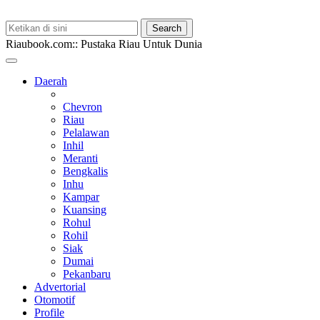
Riaubook.com:: Pustaka Riau Untuk Dunia
Daerah
Chevron
Riau
Pelalawan
Inhil
Meranti
Bengkalis
Inhu
Kampar
Kuansing
Rohul
Rohil
Siak
Dumai
Pekanbaru
Advertorial
Otomotif
Profile