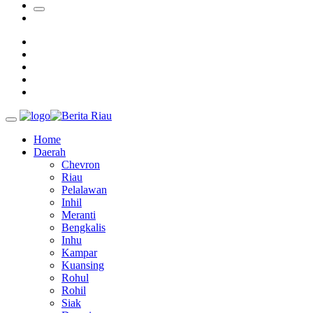
SAR Padang Evakuasi Pelajar yang Terjebak Banjir di
Sekolah
Bupati Kampar Apresiasi Sektor Pertanian Binaan Jefry Noer,
Ada Pisang Cavendish
Home
Daerah
Chevron
Riau
Pelalawan
Inhil
Meranti
Bengkalis
Inhu
Kampar
Kuansing
Rohul
Rohil
Siak