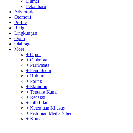
Dumai
Pekanbaru
Advertorial
Otomotif
Profile
Religi
Lingkungan
Opini
Olahraga
More
+ Opini
+ Olahraga
+ Pariwisata
+ Pendidikan
+ Hukum
+ Politik
+ Ekonomi
+ Tentang Kami
+ Redaksi
+ Info Iklan
+ Ketentuan Khusus
+ Pedoman Media Siber
+ Kontak