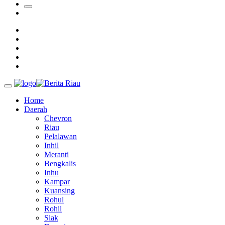
Ada Pisang Cavendish
Sekda Riau Apresiasi Plt Gubernur Terkait Dukungan ADLG
Awards
Tim Manggala Agni Masih Lakukan Pemadaman Kebakaran
Hutan dan Lahan
Padang Mengalami Kondisi Banjir Paling Parah
Home
Daerah
Chevron
Riau
Pelalawan
Inhil
Meranti
Bengkalis
Inhu
Kampar
Kuansing
Rohul
Rohil
Siak