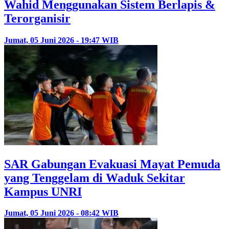
Wahid Menggunakan Sistem Berlapis &
Terorganisir
Jumat, 05 Juni 2026 - 19:47 WIB
SAR Gabungan Evakuasi Mayat Pemuda
yang Tenggelam di Waduk Sekitar
Kampus UNRI
Jumat, 05 Juni 2026 - 08:42 WIB