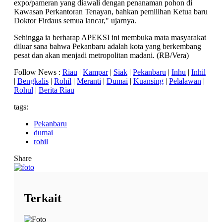
expo/pameran yang diawali dengan penanaman pohon di
Kawasan Perkantoran Tenayan, bahkan pemilihan Ketua baru
Doktor Firdaus semua lancar," ujarnya.
Sehingga ia berharap APEKSI ini membuka mata masyarakat
diluar sana bahwa Pekanbaru adalah kota yang berkembang
pesat dan akan menjadi metropolitan madani. (RB/Vera)
Follow News :
Riau
|
Kampar
|
Siak
|
Pekanbaru
|
Inhu
|
Inhil
|
Bengkalis
|
Rohil
|
Meranti
|
Dumai
|
Kuansing
|
Pelalawan
|
Rohul
|
Berita Riau
tags:
Pekanbaru
dumai
rohil
Share
Terkait