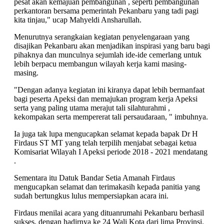
pesat akan kemajuan pembangunan , seperti pembangunan
perkantoran bersama pemerintah Pekanbaru yang tadi pagi
kita tinjau," ucap Mahyeldi Ansharullah.
Menurutnya serangkaian kegiatan penyelengaraan yang
disajikan Pekanbaru akan menjadikan inspirasi yang baru bagi
pihaknya dan munculnya sejumlah ide-ide cemerlang untuk
lebih berpacu membangun wilayah kerja kami masing-
masing.
"Dengan adanya kegiatan ini kiranya dapat lebih bermanfaat
bagi peserta Apeksi dan memajukan program kerja Apeksi
serta yang paling utama merajut tali silahturahmi ,
kekompakan serta mempererat tali persaudaraan, " imbuhnya.
Ia juga tak lupa mengucapkan selamat kepada bapak Dr H
Firdaus ST MT yang telah terpilih menjabat sebagai ketua
Komisariat Wilayah I Apeksi periode 2018 - 2021 mendatang
.
Sementara itu Datuk Bandar Setia Amanah Firdaus
mengucapkan selamat dan terimakasih kepada panitia yang
sudah bertungkus lulus mempersiapkan acara ini.
Firdaus menilai acara yang dituanrumahi Pekanbaru berhasil
sukses, dengan hadirnya ke 24 Wali Kota dari lima Provinsi.