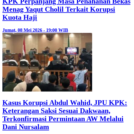
KPK Perpanjang Masa Penahanan Bekas
Menag Yaqut Cholil Terkait Korupsi
Kuota Haji
Jumat, 08 Mei 2026 - 19:00 WIB
Kasus Korupsi Abdul Wahid, JPU KPK:
Keterangan Saksi Sesuai Dakwaan,
Terkonfirmasi Permintaan AW Melalui
Dani Nursalam