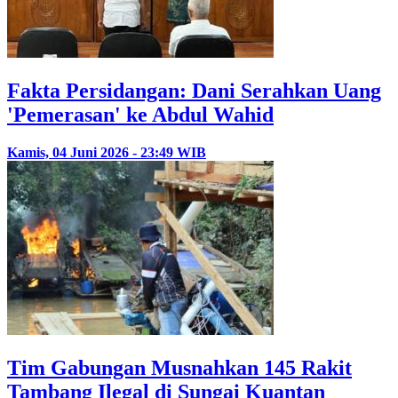
Fakta Persidangan: Dani Serahkan Uang
'Pemerasan' ke Abdul Wahid
Kamis, 04 Juni 2026 - 23:49 WIB
Tim Gabungan Musnahkan 145 Rakit
Tambang Ilegal di Sungai Kuantan