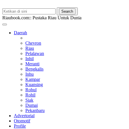
Riaubook.com:: Pustaka Riau Untuk Dunia
Daerah
Chevron
Riau
Pelalawan
Inhil
Meranti
Bengkalis
Inhu
Kampar
Kuansing
Rohul
Rohil
Siak
Dumai
Pekanbaru
Advertorial
Otomotif
Profile