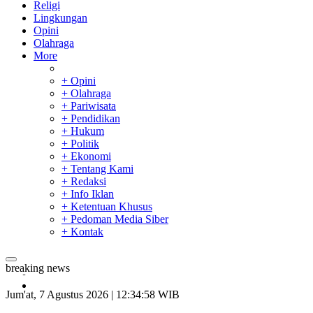
Religi
Lingkungan
Opini
Olahraga
More
+ Opini
+ Olahraga
+ Pariwisata
+ Pendidikan
+ Hukum
+ Politik
+ Ekonomi
+ Tentang Kami
+ Redaksi
+ Info Iklan
+ Ketentuan Khusus
+ Pedoman Media Siber
+ Kontak
breaking news
SAR Padang Evakuasi Pelajar yang Terjebak Banjir di
Sekolah
Jum'at, 7 Agustus 2026 | 12:34:59 WIB
Bupati Kampar Apresiasi Sektor Pertanian Binaan Jefry Noer,