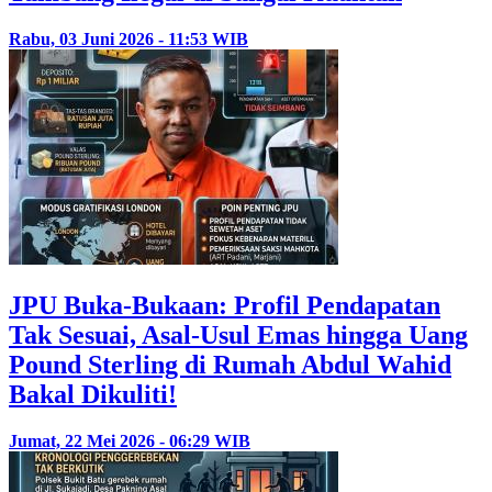
Rabu, 03 Juni 2026 - 11:53 WIB
JPU Buka-Bukaan: Profil Pendapatan
Tak Sesuai, Asal-Usul Emas hingga Uang
Pound Sterling di Rumah Abdul Wahid
Bakal Dikuliti!
Jumat, 22 Mei 2026 - 06:29 WIB