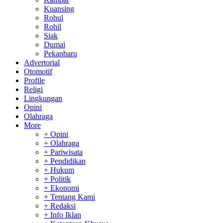
Kuansing
Rohul
Rohil
Siak
Dumai
Pekanbaru
Advertorial
Otomotif
Profile
Religi
Lingkungan
Opini
Olahraga
More
+ Opini
+ Olahraga
+ Pariwisata
+ Pendidikan
+ Hukum
+ Politik
+ Ekonomi
+ Tentang Kami
+ Redaksi
+ Info Iklan