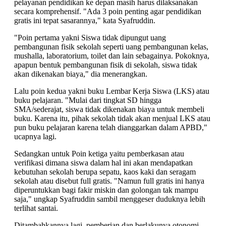
pelayanan pendidikan ke depan masih harus dilaksanakan
secara komprehensif. "Ada 3 poin penting agar pendidikan
gratis ini tepat sasarannya," kata Syafruddin.
"Poin pertama yakni Siswa tidak dipungut uang
pembangunan fisik sekolah seperti uang pembangunan kelas,
mushalla, laboratorium, toilet dan lain sebagainya. Pokoknya,
apapun bentuk pembangunan fisik di sekolah, siswa tidak
akan dikenakan biaya," dia menerangkan.
Lalu poin kedua yakni buku Lembar Kerja Siswa (LKS) atau
buku pelajaran. "Mulai dari tingkat SD hingga
SMA/sederajat, siswa tidak dikenakan biaya untuk membeli
buku. Karena itu, pihak sekolah tidak akan menjual LKS atau
pun buku pelajaran karena telah dianggarkan dalam APBD,"
ucapnya lagi.
Sedangkan untuk Poin ketiga yaitu pemberkasan atau
verifikasi dimana siswa dalam hal ini akan mendapatkan
kebutuhan sekolah berupa sepatu, kaos kaki dan seragam
sekolah atau disebut full gratis. "Namun full gratis ini hanya
diperuntukkan bagi fakir miskin dan golongan tak mampu
saja," ungkap Syafruddin sambil menggeser duduknya lebih
terlihat santai.
Ditambahkannya lagi, pemberian dan berlakunya otonomi