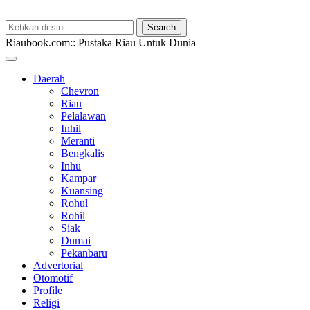
Riaubook.com:: Pustaka Riau Untuk Dunia
Daerah
Chevron
Riau
Pelalawan
Inhil
Meranti
Bengkalis
Inhu
Kampar
Kuansing
Rohul
Rohil
Siak
Dumai
Pekanbaru
Advertorial
Otomotif
Profile
Religi