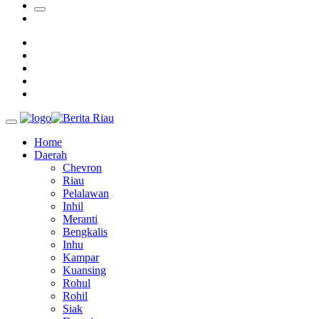
Tim Manggala Agni Masih Lakukan Pemadaman Kebakaran
Hutan dan Lahan
Padang Mengalami Kondisi Banjir Paling Parah
SAR Padang Evakuasi Pelajar yang Terjebak Banjir di
Sekolah
Home
Daerah
Chevron
Riau
Pelalawan
Inhil
Meranti
Bengkalis
Inhu
Kampar
Kuansing
Rohul
Rohil
Siak