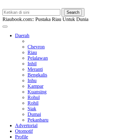
Riaubook.com:: Pustaka Riau Untuk Dunia
Daerah
Chevron
Riau
Pelalawan
Inhil
Meranti
Bengkalis
Inhu
Kampar
Kuansing
Rohul
Rohil
Siak
Dumai
Pekanbaru
Advertorial
Otomotif
Profile