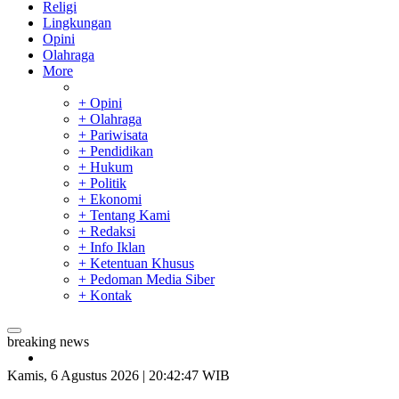
Religi
Lingkungan
Opini
Olahraga
More
+ Opini
+ Olahraga
+ Pariwisata
+ Pendidikan
+ Hukum
+ Politik
+ Ekonomi
+ Tentang Kami
+ Redaksi
+ Info Iklan
+ Ketentuan Khusus
+ Pedoman Media Siber
+ Kontak
breaking news
Bupati Kampar Apresiasi Sektor Pertanian Binaan Jefry Noer,
Ada Pisang Cavendish
Kamis, 6 Agustus 2026 | 20:42:48 WIB
28 Calon Petinggi BRK Syariah Lolos Administrasi