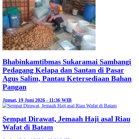
Bhabinkamtibmas Sukaramai Sambangi
Pedagang Kelapa dan Santan di Pasar
Agus Salim, Pantau Ketersediaan Bahan
Pangan
Jumat, 19 Juni 2026 - 11:36 WIB
Sempat Dirawat, Jemaah Haji asal Riau
Wafat di Batam