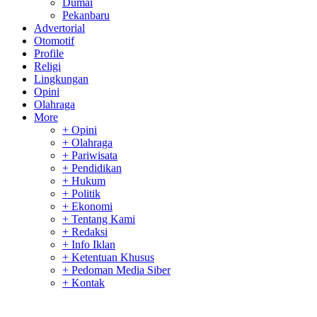
Dumai
Pekanbaru
Advertorial
Otomotif
Profile
Religi
Lingkungan
Opini
Olahraga
More
+ Opini
+ Olahraga
+ Pariwisata
+ Pendidikan
+ Hukum
+ Politik
+ Ekonomi
+ Tentang Kami
+ Redaksi
+ Info Iklan
+ Ketentuan Khusus
+ Pedoman Media Siber
+ Kontak