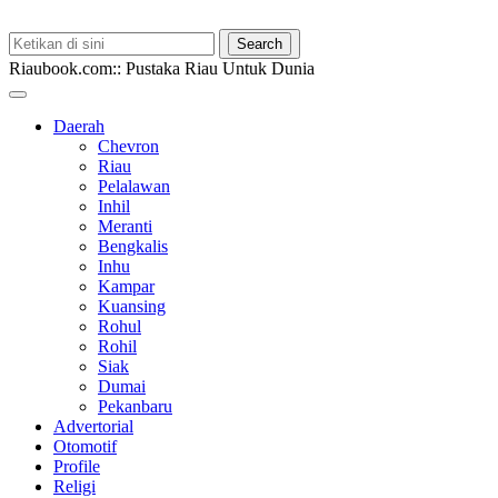
Riaubook.com:: Pustaka Riau Untuk Dunia
Daerah
Chevron
Riau
Pelalawan
Inhil
Meranti
Bengkalis
Inhu
Kampar
Kuansing
Rohul
Rohil
Siak
Dumai
Pekanbaru
Advertorial
Otomotif
Profile
Religi