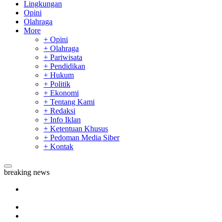
Lingkungan
Opini
Olahraga
More
+ Opini
+ Olahraga
+ Pariwisata
+ Pendidikan
+ Hukum
+ Politik
+ Ekonomi
+ Tentang Kami
+ Redaksi
+ Info Iklan
+ Ketentuan Khusus
+ Pedoman Media Siber
+ Kontak
breaking news
Tim Manggala Agni Masih Lakukan Pemadaman Kebakaran
Hutan dan Lahan
Padang Mengalami Kondisi Banjir Paling Parah
SAR Padang Evakuasi Pelajar yang Terjebak Banjir di