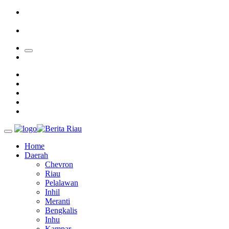
Sekolah
Bupati Kampar Apresiasi Sektor Pertanian Binaan Jefry Noer,
Ada Pisang Cavendish
28 Calon Petinggi BRK Syariah Lolos Administrasi
Home
Daerah
Chevron
Riau
Pelalawan
Inhil
Meranti
Bengkalis
Inhu
Kampar