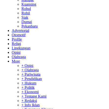
Kuansing
Rohul
Rohil
Siak
Dumai
Pekanbaru
Advertorial
Otomotif
Profile
Religi
Lingkungan
Opini
Olahraga
More
+ Opini
+ Olahraga
+ Pariwisata
+ Pendidikan
+ Hukum
+ Politik
+ Ekonomi
+ Tentang Kami
+ Redaksi
+ Info Iklan