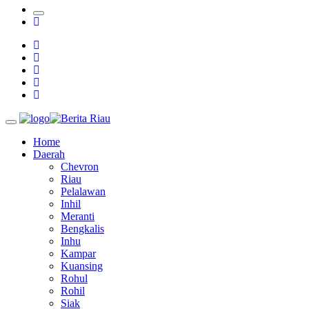
Awards
Tim Manggala Agni Masih Lakukan Pemadaman Kebakaran
Hutan dan Lahan
Padang Mengalami Kondisi Banjir Paling Parah
SAR Padang Evakuasi Pelajar yang Terjebak Banjir di
Sekolah
Home
Daerah
Chevron
Riau
Pelalawan
Inhil
Meranti
Bengkalis
Inhu
Kampar
Kuansing
Rohul
Rohil
Siak