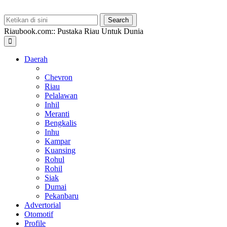
Riaubook.com:: Pustaka Riau Untuk Dunia
Daerah
Chevron
Riau
Pelalawan
Inhil
Meranti
Bengkalis
Inhu
Kampar
Kuansing
Rohul
Rohil
Siak
Dumai
Pekanbaru
Advertorial
Otomotif
Profile