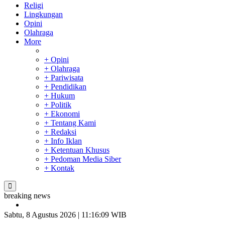
Religi
Lingkungan
Opini
Olahraga
More
+ Opini
+ Olahraga
+ Pariwisata
+ Pendidikan
+ Hukum
+ Politik
+ Ekonomi
+ Tentang Kami
+ Redaksi
+ Info Iklan
+ Ketentuan Khusus
+ Pedoman Media Siber
+ Kontak
breaking news
Bupati Kampar Apresiasi Sektor Pertanian Binaan Jefry Noer,
Ada Pisang Cavendish
Sabtu, 8 Agustus 2026 | 11:16:10 WIB
Sekda Riau Apresiasi Plt Gubernur Terkait Dukungan ADLG