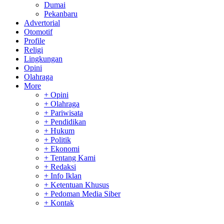
Dumai
Pekanbaru
Advertorial
Otomotif
Profile
Religi
Lingkungan
Opini
Olahraga
More
+ Opini
+ Olahraga
+ Pariwisata
+ Pendidikan
+ Hukum
+ Politik
+ Ekonomi
+ Tentang Kami
+ Redaksi
+ Info Iklan
+ Ketentuan Khusus
+ Pedoman Media Siber
+ Kontak