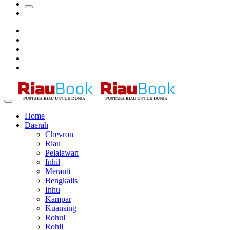
Ada Pisang Cavendish
Sekda Riau Apresiasi Plt Gubernur Terkait Dukungan ADLG
Awards
Tim Manggala Agni Masih Lakukan Pemadaman Kebakaran
Hutan dan Lahan
Padang Mengalami Kondisi Banjir Paling Parah
Home
Daerah
Chevron
Riau
Pelalawan
Inhil
Meranti
Bengkalis
Inhu
Kampar
Kuansing
Rohul
Rohil