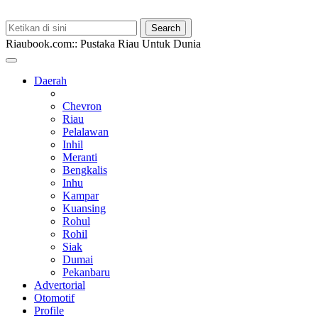
Riaubook.com:: Pustaka Riau Untuk Dunia
Daerah
Chevron
Riau
Pelalawan
Inhil
Meranti
Bengkalis
Inhu
Kampar
Kuansing
Rohul
Rohil
Siak
Dumai
Pekanbaru
Advertorial
Otomotif
Profile