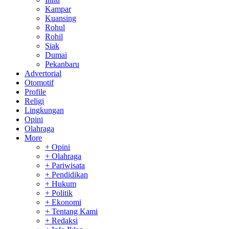
Kampar
Kuansing
Rohul
Rohil
Siak
Dumai
Pekanbaru
Advertorial
Otomotif
Profile
Religi
Lingkungan
Opini
Olahraga
More
+ Opini
+ Olahraga
+ Pariwisata
+ Pendidikan
+ Hukum
+ Politik
+ Ekonomi
+ Tentang Kami
+ Redaksi