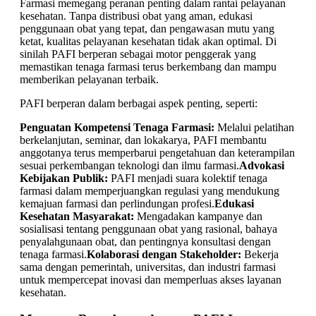
Farmasi memegang peranan penting dalam rantai pelayanan
kesehatan. Tanpa distribusi obat yang aman, edukasi
penggunaan obat yang tepat, dan pengawasan mutu yang
ketat, kualitas pelayanan kesehatan tidak akan optimal. Di
sinilah PAFI berperan sebagai motor penggerak yang
memastikan tenaga farmasi terus berkembang dan mampu
memberikan pelayanan terbaik.
PAFI berperan dalam berbagai aspek penting, seperti:
Penguatan Kompetensi Tenaga Farmasi:
Melalui pelatihan
berkelanjutan, seminar, dan lokakarya, PAFI membantu
anggotanya terus memperbarui pengetahuan dan keterampilan
sesuai perkembangan teknologi dan ilmu farmasi.
Advokasi
Kebijakan Publik:
PAFI menjadi suara kolektif tenaga
farmasi dalam memperjuangkan regulasi yang mendukung
kemajuan farmasi dan perlindungan profesi.
Edukasi
Kesehatan Masyarakat:
Mengadakan kampanye dan
sosialisasi tentang penggunaan obat yang rasional, bahaya
penyalahgunaan obat, dan pentingnya konsultasi dengan
tenaga farmasi.
Kolaborasi dengan Stakeholder:
Bekerja
sama dengan pemerintah, universitas, dan industri farmasi
untuk mempercepat inovasi dan memperluas akses layanan
kesehatan.