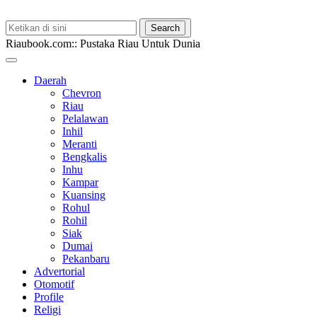
Riaubook.com:: Pustaka Riau Untuk Dunia
Daerah
Chevron
Riau
Pelalawan
Inhil
Meranti
Bengkalis
Inhu
Kampar
Kuansing
Rohul
Rohil
Siak
Dumai
Pekanbaru
Advertorial
Otomotif
Profile
Religi