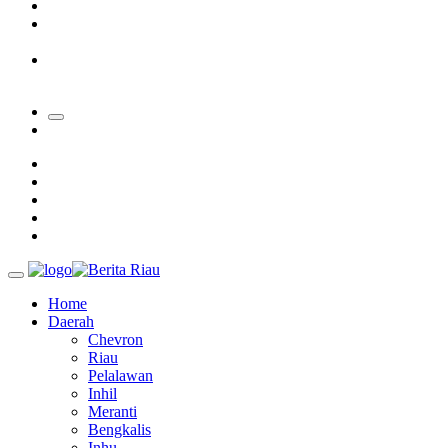
Padang Mengalami Kondisi Banjir Paling Parah
SAR Padang Evakuasi Pelajar yang Terjebak Banjir di
Sekolah
Bupati Kampar Apresiasi Sektor Pertanian Binaan Jefry Noer,
Ada Pisang Cavendish
Home
Daerah
Chevron
Riau
Pelalawan
Inhil
Meranti
Bengkalis
Inhu