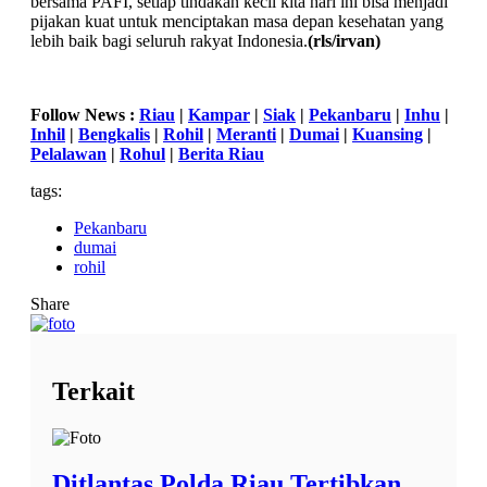
bersama PAFI, setiap tindakan kecil kita hari ini bisa menjadi
pijakan kuat untuk menciptakan masa depan kesehatan yang
lebih baik bagi seluruh rakyat Indonesia.
(rls/irvan)
Follow News :
Riau
|
Kampar
|
Siak
|
Pekanbaru
|
Inhu
|
Inhil
|
Bengkalis
|
Rohil
|
Meranti
|
Dumai
|
Kuansing
|
Pelalawan
|
Rohul
|
Berita Riau
tags:
Pekanbaru
dumai
rohil
Share
Terkait
Ditlantas Polda Riau Tertibkan