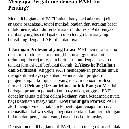
Mengapa Bergabung dengan PAFI Itu
Penting?
Menjadi bagian dari PAFI bukan hanya sekadar menjadi
anggota organisasi, tetapi menjadi bagian dari gerakan besar
untuk memajukan dunia farmasi di Indonesia. Ada banyak
manfaat yang bisa didapatkan oleh tenaga farmasi yang
bergabung dengan PAFI, di antaranya:
1.
Jaringan Profesional yang Luas:
PAFI memiliki cabang
di seluruh Indonesia, memungkinkan anggotanya untuk
terhubung, berjejaring, dan bertukar ilmu dengan sesama
tenaga farmasi dari berbagai daerah. 2.
Akses ke Pelatihan
dan Sertifikasi:
Anggota PAFI mendapatkan prioritas untuk
mengikuti berbagai pelatihan, seminar, dan program
pengembangan kompetensi yang relevan dengan profesi
farmasi. 3.
Peluang Berkontribusi untuk Bangsa:
Melalui
berbagai program pengabdian masyarakat, anggota PAFI
dapat langsung terlibat dalam kegiatan yang berdampak nyata
bagi kesehatan masyarakat. 4.
Perlindungan Profesi:
PAFI
aktif mengadvokasi hak dan kepentingan tenaga farmasi,
memastikan bahwa setiap anggota mendapatkan perlindungan
hukum dan pengakuan yang layak atas kontribusinya.
Dengan menjadi bagian dari PAFI, setiap tenaga farmasi tidak