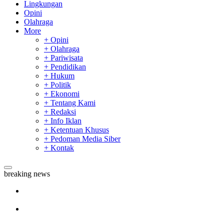
Lingkungan
Opini
Olahraga
More
+ Opini
+ Olahraga
+ Pariwisata
+ Pendidikan
+ Hukum
+ Politik
+ Ekonomi
+ Tentang Kami
+ Redaksi
+ Info Iklan
+ Ketentuan Khusus
+ Pedoman Media Siber
+ Kontak
breaking news
Sekda Riau Apresiasi Plt Gubernur Terkait Dukungan ADLG
Awards
Tim Manggala Agni Masih Lakukan Pemadaman Kebakaran
Hutan dan Lahan