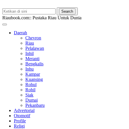
Riaubook.com:: Pustaka Riau Untuk Dunia
Daerah
Chevron
Riau
Pelalawan
Inhil
Meranti
Bengkalis
Inhu
Kampar
Kuansing
Rohul
Rohil
Siak
Dumai
Pekanbaru
Advertorial
Otomotif
Profile
Religi