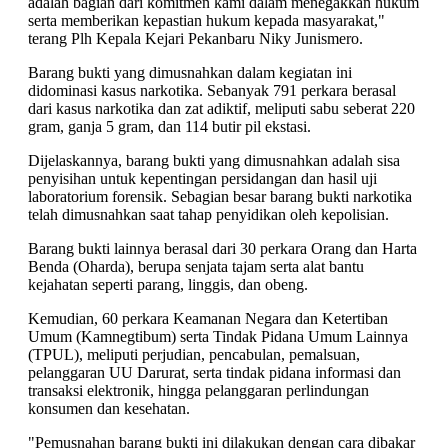
adalah bagian dari komitmen kami dalam menegakkan hukum
serta memberikan kepastian hukum kepada masyarakat,"
terang Plh Kepala Kejari Pekanbaru Niky Junismero.
Barang bukti yang dimusnahkan dalam kegiatan ini
didominasi kasus narkotika. Sebanyak 791 perkara berasal
dari kasus narkotika dan zat adiktif, meliputi sabu seberat 220
gram, ganja 5 gram, dan 114 butir pil ekstasi.
Dijelaskannya, barang bukti yang dimusnahkan adalah sisa
penyisihan untuk kepentingan persidangan dan hasil uji
laboratorium forensik. Sebagian besar barang bukti narkotika
telah dimusnahkan saat tahap penyidikan oleh kepolisian.
Barang bukti lainnya berasal dari 30 perkara Orang dan Harta
Benda (Oharda), berupa senjata tajam serta alat bantu
kejahatan seperti parang, linggis, dan obeng.
Kemudian, 60 perkara Keamanan Negara dan Ketertiban
Umum (Kamnegtibum) serta Tindak Pidana Umum Lainnya
(TPUL), meliputi perjudian, pencabulan, pemalsuan,
pelanggaran UU Darurat, serta tindak pidana informasi dan
transaksi elektronik, hingga pelanggaran perlindungan
konsumen dan kesehatan.
"Pemusnahan barang bukti ini dilakukan dengan cara dibakar