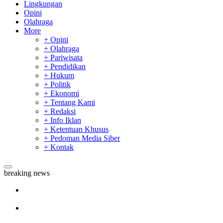
Lingkungan
Opini
Olahraga
More
+ Opini
+ Olahraga
+ Pariwisata
+ Pendidikan
+ Hukum
+ Politik
+ Ekonomi
+ Tentang Kami
+ Redaksi
+ Info Iklan
+ Ketentuan Khusus
+ Pedoman Media Siber
+ Kontak
breaking news
Sekda Riau Apresiasi Plt Gubernur Terkait Dukungan ADLG
Awards
Tim Manggala Agni Masih Lakukan Pemadaman Kebakaran
Hutan dan Lahan