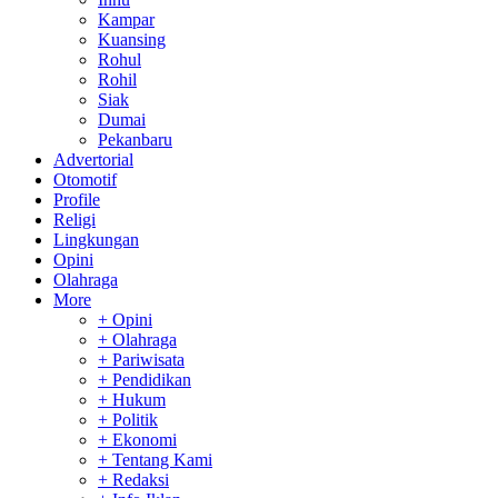
Kampar
Kuansing
Rohul
Rohil
Siak
Dumai
Pekanbaru
Advertorial
Otomotif
Profile
Religi
Lingkungan
Opini
Olahraga
More
+ Opini
+ Olahraga
+ Pariwisata
+ Pendidikan
+ Hukum
+ Politik
+ Ekonomi
+ Tentang Kami
+ Redaksi