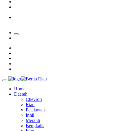
Padang Mengalami Kondisi Banjir Paling Parah
SAR Padang Evakuasi Pelajar yang Terjebak Banjir di
Sekolah
Bupati Kampar Apresiasi Sektor Pertanian Binaan Jefry Noer,
Ada Pisang Cavendish
Home
Daerah
Chevron
Riau
Pelalawan
Inhil
Meranti
Bengkalis
Inhu