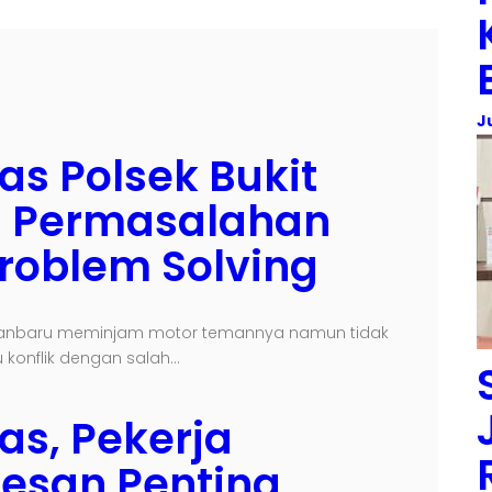
J
s Polsek Bukit
n Permasalahan
roblem Solving
ekanbaru meminjam motor temannya namun tidak
 konflik dengan salah…
s, Pekerja
esan Penting