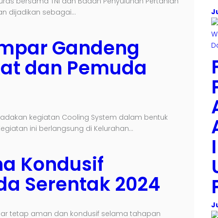
uras bersama TNI dan Badan Penyuluhan Pertanian
J
an dijadikan sebagai…
ampar Gandeng
kat dan Pemuda
adakan kegiatan Cooling System dalam bentuk
iatan ini berlangsung di Kelurahan…
a Kondusif
da Serentak 2024
J
gar tetap aman dan kondusif selama tahapan