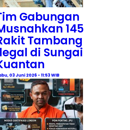
Tim Gabungan
Musnahkan 145
Rakit Tambang
Ilegal di Sungai
Kuantan
abu, 03 Juni 2026 - 11:53 WIB