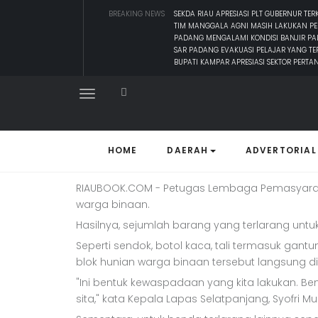
BREAKING NEWS
SEKDA RIAU APRESIASI PLT GUBERNUR T
TIM MANGGALA AGNI MASIH LAKUKAN 
PADANG MENGALAMI KONDISI BANJIR PA
Mendadak, Petuga
SAR PADANG EVAKUASI PELAJAR YANG TER
BUPATI KAMPAR APRESIASI SEKTOR PERTA
Hunian Warga Bi
Senin, 11 November 2024 - 21:43 WIB
Foto; istimewa
HOME
DAERAH
ADVERTORIAL
RIAUBOOK.COM - Petugas Lembaga Pemasyarakat
warga binaan.
Hasilnya, sejumlah barang yang terlarang unt
Seperti sendok, botol kaca, tali termasuk gant
blok hunian warga binaan tersebut langsung dis
"Ini bentuk kewaspadaan yang kita lakukan. B
sita," kata Kepala Lapas Selatpanjang, Syofri Muly