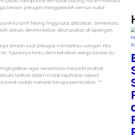
perti pisau, handphone termasuk barang haram narkoba
warga binaan, petugas menggeledah semua sudut
.
onel Koramil Tebing Tinggi turut dilibatkan. Sementara
ebih dahulu diminta keluar dikumpulkan di lapangan
rga binaan saat petugas memeriksa ruangan. Kita
an. Tujuannya tentu demi kebaikan warga binaan itu
 memgingatkan agar senantiasa menjauhi praktek
rbukti terlibat dalam tindak kejahatan seperti
si berat sudah menanti berupa pemecatan. **