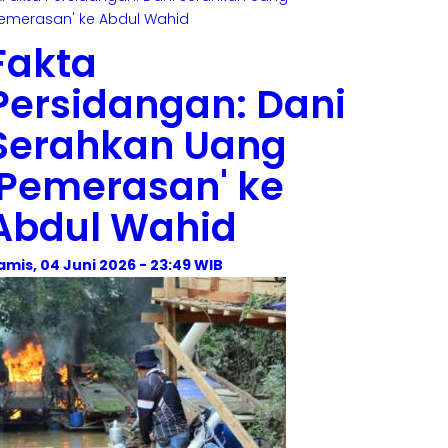
Fakta
Persidangan: Dani
Serahkan Uang
'Pemerasan' ke
Abdul Wahid
amis, 04 Juni 2026 - 23:49 WIB