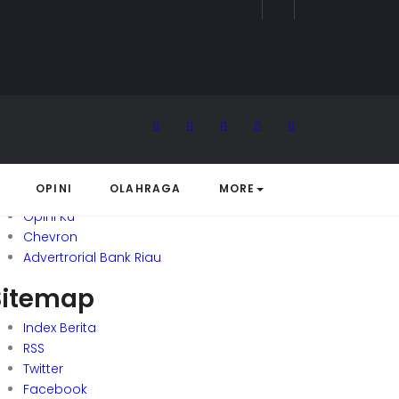
Trending Topic
Basmi Korupsi
Info Lowongan Kerja
Advertorial Pekanbaru
HUT Bank Riau-Kepri
Berantas Narkoba
Pilkada Serentak
OPINI
OLAHRAGA
MORE
Bencana Asap
Opini Ku
Chevron
Advertrorial Bank Riau
Sitemap
Index Berita
RSS
Twitter
Facebook