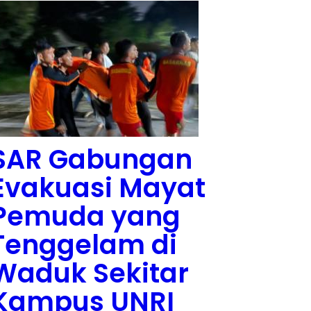
SAR Gabungan
Evakuasi Mayat
Pemuda yang
Tenggelam di
Waduk Sekitar
Kampus UNRI