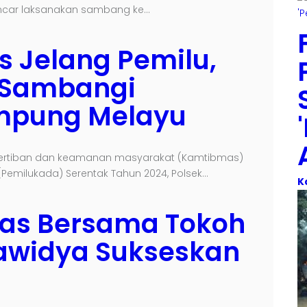
encar laksanakan sambang ke…
 Jelang Pemilu,
i Sambangi
mpung Melayu
ertiban dan keamanan masyarakat (Kamtibmas)
emilukada) Serentak Tahun 2024, Polsek…
K
as Bersama Tokoh
awidya Sukseskan