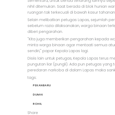
Sementara, untuk benda terlarang lainnya se
nihil ditemukan. Saat berada di blok hunian 
ruangan tak terkecuali di bawah kasur tahanan
Selain melibatkan petugas Lapas, sejumlah pers
sebelum razia dilaksanakan, warga binaan terl
diberi pengarahan.
"Kita juga memberikan pengarahan kepada wa
minta warga binaan agar mentaati semua atur
sendiri," papar Kepala Lapas lagi.
Disiis lain untuk petugas, Kepala Lapas terus
pungutan liar (pungli). Ada pun petugas yang te
peredaran narkoba di dalam Lapas maka sank
tags:
PEKANBARU
DUMAI
ROHIL
Share