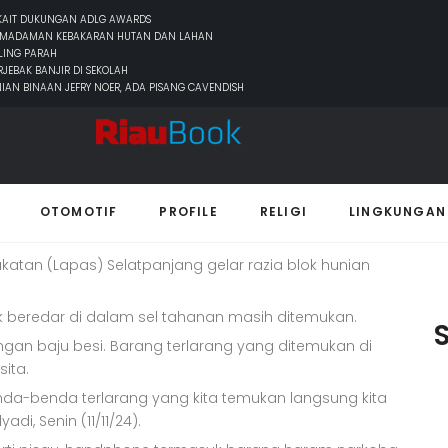
ERKAIT DUKUNGAN ADLG AWARDS
PEMADAMAN KEBAKARAN HUTAN DAN LAHAN
LING PARAH
s Lapas Razia Blok
JEBAK BANJIR DI SEKOLAH
NIAN BINAAN JEFRY NOER, ADA PISANG CAVENDISH
naan
OTOMOTIF
PROFILE
RELIGI
LINGKUNGAN
an (Lapas) Selatpanjang gelar razia blok hunian
uk beredar di dalam sel tahanan masih ditemukan.
ungan baju besi. Barang terlarang yang ditemukan di
ita.
enda-benda terlarang yang kita temukan langsung kita
adi, Senin (11/11/24).