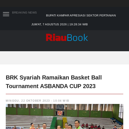
BREAKING NEWS
SEKDA RIAU APRESIASI PLT GUBERNUR TERKAIT
DUKUNGAN ADLG AWARDS
JUM'AT, 7 AGUSTUS 2026 | 19:28:36 WIB
TIM MANGGALA AGNI MASIH LAKUKAN PEMADAMAN
KEBAKARAN HUTAN DAN LAHAN
PADANG MENGALAMI KONDISI BANJIR PALING PARAH
SAR PADANG EVAKUASI PELAJAR YANG TERJEBAK
BANJIR DI SEKOLAH
BUPATI KAMPAR APRESIASI SEKTOR PERTANIAN
BINAAN JEFRY NOER, ADA PISANG CAVENDISH
BRK Syariah Ramaikan Basket Ball
Tournament ASBANDA CUP 2023
MINGGU, 22 OKTOBER 2023 - 10:04 WIB