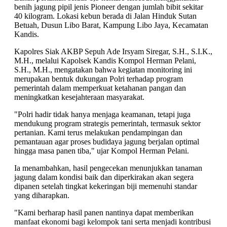
benih jagung pipil jenis Pioneer dengan jumlah bibit sekitar
40 kilogram. Lokasi kebun berada di Jalan Hinduk Sutan
Betuah, Dusun Libo Barat, Kampung Libo Jaya, Kecamatan
Kandis.
Kapolres Siak AKBP Sepuh Ade Irsyam Siregar, S.H., S.I.K.,
M.H., melalui Kapolsek Kandis Kompol Herman Pelani,
S.H., M.H., mengatakan bahwa kegiatan monitoring ini
merupakan bentuk dukungan Polri terhadap program
pemerintah dalam memperkuat ketahanan pangan dan
meningkatkan kesejahteraan masyarakat.
"Polri hadir tidak hanya menjaga keamanan, tetapi juga
mendukung program strategis pemerintah, termasuk sektor
pertanian. Kami terus melakukan pendampingan dan
pemantauan agar proses budidaya jagung berjalan optimal
hingga masa panen tiba," ujar Kompol Herman Pelani.
Ia menambahkan, hasil pengecekan menunjukkan tanaman
jagung dalam kondisi baik dan diperkirakan akan segera
dipanen setelah tingkat kekeringan biji memenuhi standar
yang diharapkan.
"Kami berharap hasil panen nantinya dapat memberikan
manfaat ekonomi bagi kelompok tani serta menjadi kontribusi