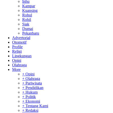
Inhu
Kampar
Kuansing
Rohul
Rohil
Siak
Dumai
Pekanbaru
Advertorial
Otomotif
Profile
Religi
Lingkungan
Opini
Olahraga
More
+ Opini
+ Olahraga
+ Pariwisata
+ Pendidikan
+ Hukum
+ Politik
+ Ekonomi
+ Tentang Kami
+ Redaksi