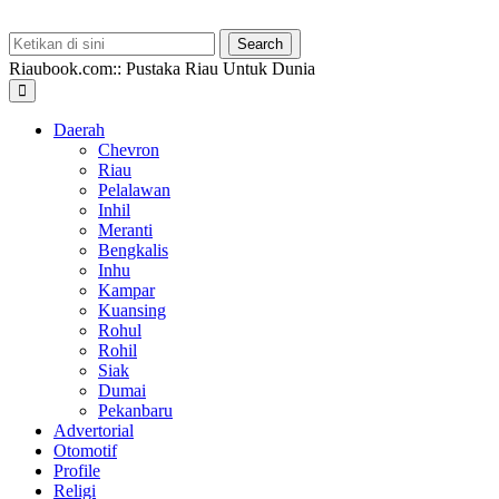
Riaubook.com:: Pustaka Riau Untuk Dunia
Daerah
Chevron
Riau
Pelalawan
Inhil
Meranti
Bengkalis
Inhu
Kampar
Kuansing
Rohul
Rohil
Siak
Dumai
Pekanbaru
Advertorial
Otomotif
Profile
Religi