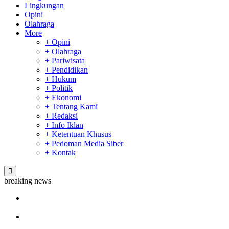
Lingkungan
Opini
Olahraga
More
+ Opini
+ Olahraga
+ Pariwisata
+ Pendidikan
+ Hukum
+ Politik
+ Ekonomi
+ Tentang Kami
+ Redaksi
+ Info Iklan
+ Ketentuan Khusus
+ Pedoman Media Siber
+ Kontak
breaking news
Sekda Riau Apresiasi Plt Gubernur Terkait Dukungan ADLG
Awards
Tim Manggala Agni Masih Lakukan Pemadaman Kebakaran
Hutan dan Lahan