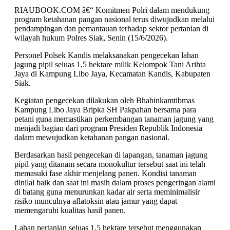
RIAUBOOK.COM â€“ Komitmen Polri dalam mendukung
program ketahanan pangan nasional terus diwujudkan melalui
pendampingan dan pemantauan terhadap sektor pertanian di
wilayah hukum Polres Siak, Senin (15/6/2026).
Personel Polsek Kandis melaksanakan pengecekan lahan
jagung pipil seluas 1,5 hektare milik Kelompok Tani Arihta
Jaya di Kampung Libo Jaya, Kecamatan Kandis, Kabupaten
Siak.
Kegiatan pengecekan dilakukan oleh Bhabinkamtibmas
Kampung Libo Jaya Bripka SH Pakpahan bersama para
petani guna memastikan perkembangan tanaman jagung yang
menjadi bagian dari program Presiden Republik Indonesia
dalam mewujudkan ketahanan pangan nasional.
Berdasarkan hasil pengecekan di lapangan, tanaman jagung
pipil yang ditanam secara monokultur tersebut saat ini telah
memasuki fase akhir menjelang panen. Kondisi tanaman
dinilai baik dan saat ini masih dalam proses pengeringan alami
di batang guna menurunkan kadar air serta meminimalisir
risiko munculnya aflatoksin atau jamur yang dapat
memengaruhi kualitas hasil panen.
Lahan pertanian seluas 1,5 hektare tersebut menggunakan