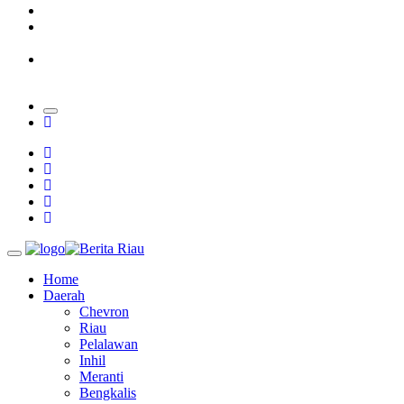
Padang Mengalami Kondisi Banjir Paling Parah
SAR Padang Evakuasi Pelajar yang Terjebak Banjir di
Sekolah
Bupati Kampar Apresiasi Sektor Pertanian Binaan Jefry Noer,
Ada Pisang Cavendish
Home
Daerah
Chevron
Riau
Pelalawan
Inhil
Meranti
Bengkalis