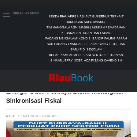
BREAKING NEWS
SEKDA RIAU APRESIASI PLT GUBERNUR TERKAIT
DUKUNGAN ADLG AWARDS
TIM MANGGALA AGNI MASIH LAKUKAN PEMADAMAN
KEBAKARAN HUTAN DAN LAHAN
PADANG MENGALAMI KONDISI BANJIR PALING PARAH
SAR PADANG EVAKUASI PELAJAR YANG TERJEBAK
BANJIR DI SEKOLAH
BUPATI KAMPAR APRESIASI SEKTOR PERTANIAN
BINAAN JEFRY NOER, ADA PISANG CAVENDISH
Perkuat Cuan Negara & Swasembada
Energi, 'Duet' Purbaya-Bahlil Matangkan
Sinkronisasi Fiskal
RABU, 13 MEI 2026 - 23:04 WIB