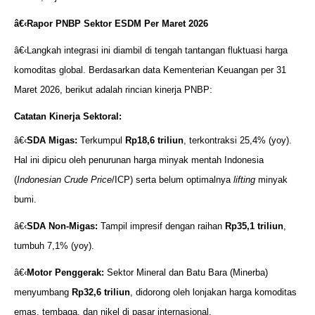
â€‹Rapor PNBP Sektor ESDM Per Maret 2026
â€‹Langkah integrasi ini diambil di tengah tantangan fluktuasi harga
komoditas global. Berdasarkan data Kementerian Keuangan per 31
Maret 2026, berikut adalah rincian kinerja PNBP:
Catatan Kinerja Sektoral:
â€‹
SDA Migas:
Terkumpul
Rp18,6 triliun
, terkontraksi 25,4% (yoy).
Hal ini dipicu oleh penurunan harga minyak mentah Indonesia
(
Indonesian Crude Price
/ICP) serta belum optimalnya
lifting
minyak
bumi.
â€‹
SDA Non-Migas:
Tampil impresif dengan raihan
Rp35,1 triliun
,
tumbuh 7,1% (yoy).
â€‹
Motor Penggerak:
Sektor Mineral dan Batu Bara (Minerba)
menyumbang
Rp32,6 triliun
, didorong oleh lonjakan harga komoditas
emas, tembaga, dan nikel di pasar internasional.