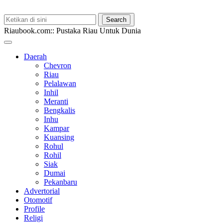
Riaubook.com:: Pustaka Riau Untuk Dunia
Daerah
Chevron
Riau
Pelalawan
Inhil
Meranti
Bengkalis
Inhu
Kampar
Kuansing
Rohul
Rohil
Siak
Dumai
Pekanbaru
Advertorial
Otomotif
Profile
Religi