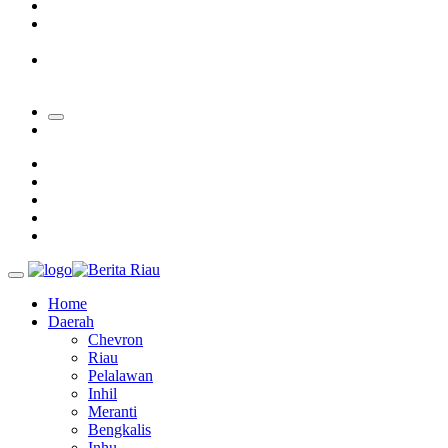
Padang Mengalami Kondisi Banjir Paling Parah
SAR Padang Evakuasi Pelajar yang Terjebak Banjir di
Sekolah
Bupati Kampar Apresiasi Sektor Pertanian Binaan Jefry Noer,
Ada Pisang Cavendish
Home
Daerah
Chevron
Riau
Pelalawan
Inhil
Meranti
Bengkalis
Inhu