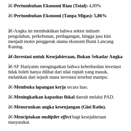
â€‹
Pertumbuhan Ekonomi Riau (Total):
4,89%
â€‹
Pertumbuhan Ekonomi (Tanpa Migas):
5,86%
â€‹Angka ini membuktikan bahwa sektor industri
pengolahan, perkebunan, perdagangan, hingga jasa kini
menjadi motor penggerak utama ekonomi Bumi Lancang
Kuning.
â€‹
Investasi untuk Kesejahteraan, Bukan Sekadar Angka
â€‹SF Hariyanto mengingatkan bahwa keberhasilan investasi
tidak boleh hanya dilihat dari nilai rupiah yang masuk,
melainkan dari sejauh mana investasi tersebut mampu:
â€‹
Membuka lapangan kerja
secara luas.
â€‹
Meningkatkan kapasitas fiskal
daerah melalui PAD.
â€‹
Menurunkan angka kesenjangan (Gini Ratio).
â€‹
Menciptakan
multiplier effect
bagi kesejahteraan
masyarakat.