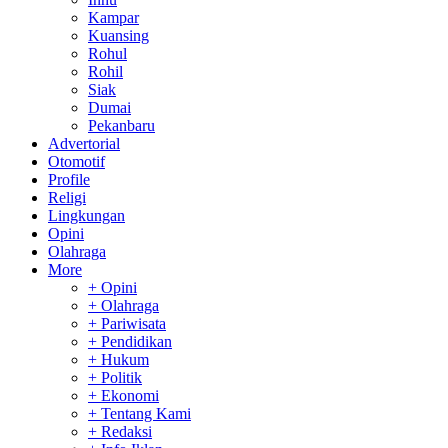
Kampar
Kuansing
Rohul
Rohil
Siak
Dumai
Pekanbaru
Advertorial
Otomotif
Profile
Religi
Lingkungan
Opini
Olahraga
More
+ Opini
+ Olahraga
+ Pariwisata
+ Pendidikan
+ Hukum
+ Politik
+ Ekonomi
+ Tentang Kami
+ Redaksi