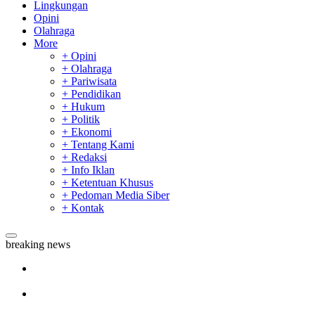
Lingkungan
Opini
Olahraga
More
+ Opini
+ Olahraga
+ Pariwisata
+ Pendidikan
+ Hukum
+ Politik
+ Ekonomi
+ Tentang Kami
+ Redaksi
+ Info Iklan
+ Ketentuan Khusus
+ Pedoman Media Siber
+ Kontak
breaking news
Sekda Riau Apresiasi Plt Gubernur Terkait Dukungan ADLG
Awards
Tim Manggala Agni Masih Lakukan Pemadaman Kebakaran
Hutan dan Lahan