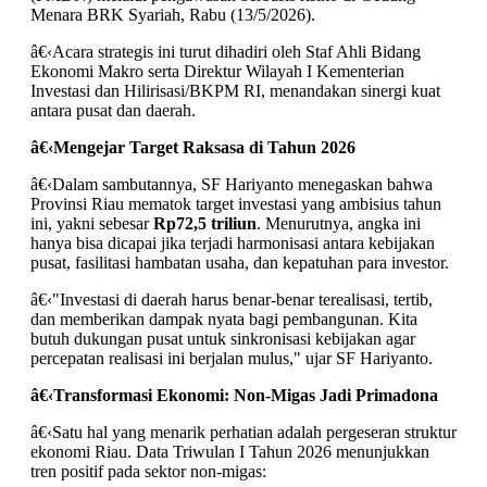
Menara BRK Syariah, Rabu (13/5/2026).
â€‹Acara strategis ini turut dihadiri oleh Staf Ahli Bidang
Ekonomi Makro serta Direktur Wilayah I Kementerian
Investasi dan Hilirisasi/BKPM RI, menandakan sinergi kuat
antara pusat dan daerah.
â€‹
Mengejar Target Raksasa di Tahun 2026
â€‹Dalam sambutannya, SF Hariyanto menegaskan bahwa
Provinsi Riau mematok target investasi yang ambisius tahun
ini, yakni sebesar
Rp72,5 triliun
. Menurutnya, angka ini
hanya bisa dicapai jika terjadi harmonisasi antara kebijakan
pusat, fasilitasi hambatan usaha, dan kepatuhan para investor.
â€‹"Investasi di daerah harus benar-benar terealisasi, tertib,
dan memberikan dampak nyata bagi pembangunan. Kita
butuh dukungan pusat untuk sinkronisasi kebijakan agar
percepatan realisasi ini berjalan mulus," ujar SF Hariyanto.
â€‹
Transformasi Ekonomi: Non-Migas Jadi Primadona
â€‹Satu hal yang menarik perhatian adalah pergeseran struktur
ekonomi Riau. Data Triwulan I Tahun 2026 menunjukkan
tren positif pada sektor non-migas: