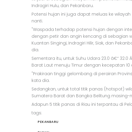
Indragiri Hulu, dan Pekanbaru.
Potensi hujan ini juga dapat meluas ke wilayah P
nanti.
"Waspada terhadap potensi hujan dengan inten
dengan petir dan angin kencang di sebagian wi
Kuantan Singingi, Indragiri Hilir, Siak, dan Peka
dia.
Sementara itu, untuk Suhu Udara 23.0 â€“ 32.0 
Barat Laut menuju Timur dengan kecepatan 10 
"Prakiraan tinggi gelombang di perairan Provins
kata dia.
Sedangkan, untuk total titik panas (hotspot) wila
Sumatera Barat dan Bangka Belitung masing-masin
Adapun 5 titik panas di Riau ini terpantau di Pelalawa
tags:
PEKANBARU