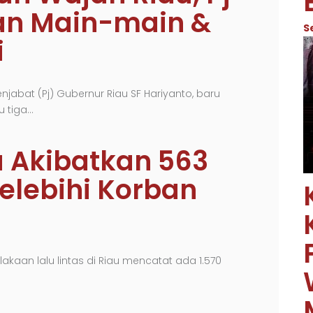
an Main-main &
S
i
jabat (Pj) Gubernur Riau SF Hariyanto, baru
u tiga…
a Akibatkan 563
Melebihi Korban
kaan lalu lintas di Riau mencatat ada 1.570