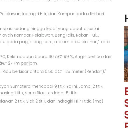
elalawan, Indragiri Hilir, dan Kampar pada dini hari
sitas sedang hingga lebat yang dapat disertai
layah Kampar, Pelalawan, Bengkalis, Rokan Hulu,
nbaru pada pagi, siang, sore, malam atau dini hari," kata
Â°C, Kelembapan Udara 60 â€“ 99 %, Angin bertiuo dari
â€“ 27 km per jam.
i Riau berkisar antara 0.50 â€“ 1.25 meter (Rendah),"
yah Sumatera mencapai 9 titik. Yakni, Jambi 2 titik,
g 1 titik, serta Riau terdapat 5 titik.
n 2 titik, Siak 2 titik, dan Indragiri Hilir 1 titik. (mc)