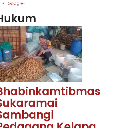
Google+
Hukum
Bhabinkamtibmas
Sukaramai
Sambangi
Pedagang Kelapa