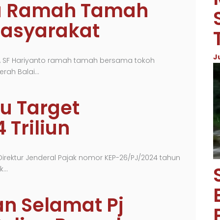
au Ramah Tamah
asyarakat
J
u, SF Hariyanto ramah tamah bersama tokoh
erah Balai…
au Target
Triliun
rektur Jenderal Pajak nomor KEP-26/PJ/2024 tahun
ak…
n Selamat Pj