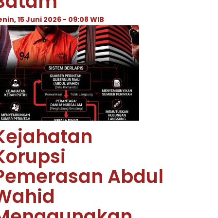
Batam
enin, 15 Juni 2026 - 09:08 WIB
Kejahatan
Korupsi
Pemerasan Abdul
Wahid
Menggunakan