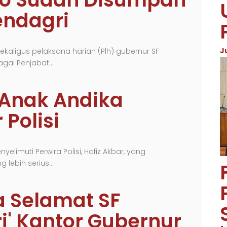
endagri
J
ekaligus pelaksana harian (Plh) gubernur SF
agai Penjabat…
 Anak Andika
Polisi
limuti Perwira Polisi, Hafiz Akbar, yang
 lebih serius…
 Selamat SF
ri' Kantor Gubernur