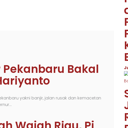
r Pekanbaru Bakal
J
Hariyanto
kanbaru yakni banjir, jalan rusak dan kemacetan
ernur…
h Wajah Riau, Pj