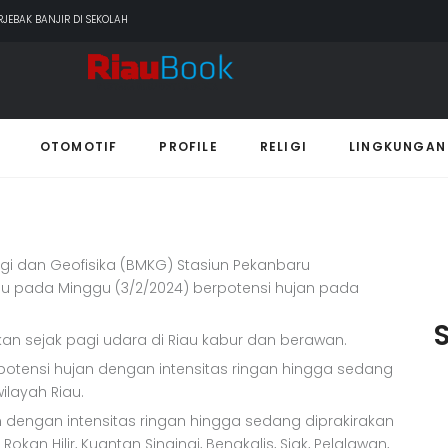
NIAN BINAAN JEFRY NOER, ADA PISANG CAVENDISH
ERKAIT DUKUNGAN ADLG AWARDS
PEMADAMAN KEBAKARAN HUTAN DAN LAHAN
erpotensi Hujan
LING PARAH
JEBAK BANJIR DI SEKOLAH
OTOMOTIF
PROFILE
RELIGI
LINGKUNGAN
gi dan Geofisika (BMKG) Stasiun Pekanbaru
au pada Minggu (3/2/2024) berpotensi hujan pada
an sejak pagi udara di Riau kabur dan berawan.
potensi hujan dengan intensitas ringan hingga sedang
ilayah Riau.
 dengan intensitas ringan hingga sedang diprakirakan
okan Hilir, Kuantan Singingi, Bengkalis, Siak, Pelalawan,