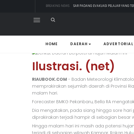
BREAKING NEWS
BUPATI KAMPAR APRESIASI SEKTOR PERTA
SEKDA RIAU APRESIASI PLT GUBERNUR T
TIM MANGGALA AGNI MASIH LAKUKAN 
Berikut Daerah B
PADANG MENGALAMI KONDISI BANJIR PA
SAR PADANG EVAKUASI PELAJAR YANG TER
Malam Ini
HOME
DAERAH
ADVERTORIAL
Minggu, 03 Maret 2024 - 11:57 WIB
Ilustrasi. (net)
RIAUBOOK.COM
- Badan Meteorologi Klimatolo
memprakirakan sejumlah daerah di Provinsi Ri
malam hari.
Forecaster BMKG Pekanbaru, Bella RA mengatak
Dia mengatakan, pada siang hingga sore hari 
diprakirakan terjadi hampir di sebagian besar w
Hingga malam hari ini masih ada potensi hujan
terjadi di sebagian wilayah Kampar, Rokan Hulu, R