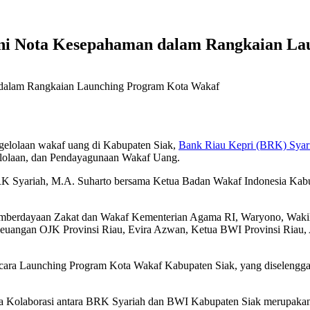
ni Nota Kesepahaman dalam Rangkaian La
gelolaan wakaf uang di Kabupaten Siak,
Bank Riau Kepri (BRK) Syar
lolaan, dan Pendayagunaan Wakaf Uang.
K Syariah, M.A. Suharto bersama Ketua Badan Wakaf Indonesia Kabu
emberdayaan Zakat dan Wakaf Kementerian Agama RI, Waryono, Waki
Keuangan OJK Provinsi Riau, Evira Azwan, Ketua BWI Provinsi Riau,
 acara Launching Program Kota Wakaf Kabupaten Siak, yang diselengg
ma Kolaborasi antara BRK Syariah dan BWI Kabupaten Siak merupakan