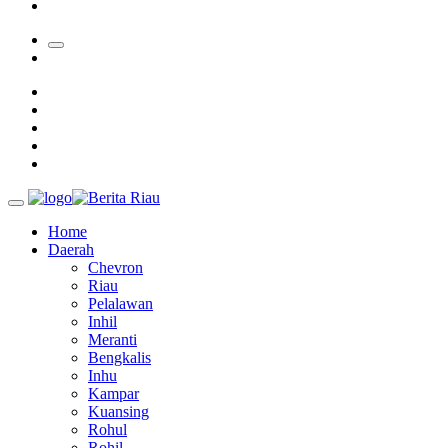
28 Calon Petinggi BRK Syariah Lolos Administrasi
Home
Daerah
Chevron
Riau
Pelalawan
Inhil
Meranti
Bengkalis
Inhu
Kampar
Kuansing
Rohul
Rohil