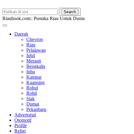
Riaubook.com:: Pustaka Riau Untuk Dunia
Daerah
Chevron
Riau
Pelalawan
Inhil
Meranti
Bengkalis
Inhu
Kampar
Kuansing
Rohul
Rohil
Siak
Dumai
Pekanbaru
Advertorial
Otomotif
Profile
Religi