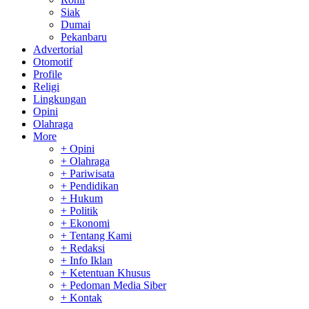
Siak
Dumai
Pekanbaru
Advertorial
Otomotif
Profile
Religi
Lingkungan
Opini
Olahraga
More
+ Opini
+ Olahraga
+ Pariwisata
+ Pendidikan
+ Hukum
+ Politik
+ Ekonomi
+ Tentang Kami
+ Redaksi
+ Info Iklan
+ Ketentuan Khusus
+ Pedoman Media Siber
+ Kontak