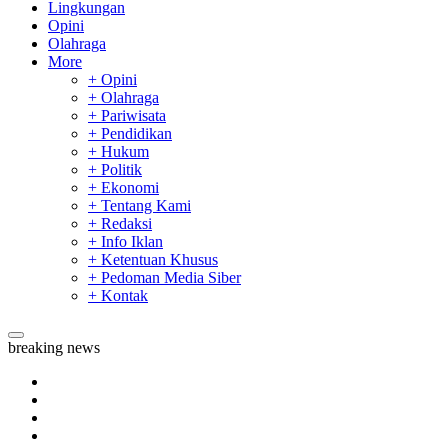
Lingkungan
Opini
Olahraga
More
+ Opini
+ Olahraga
+ Pariwisata
+ Pendidikan
+ Hukum
+ Politik
+ Ekonomi
+ Tentang Kami
+ Redaksi
+ Info Iklan
+ Ketentuan Khusus
+ Pedoman Media Siber
+ Kontak
breaking news
Tim Manggala Agni Masih Lakukan Pemadaman Kebakaran H
Padang Mengalami Kondisi Banjir Paling Parah
SAR Padang Evakuasi Pelajar yang Terjebak Banjir di Sekolah
Bupati Kampar Apresiasi Sektor Pertanian Binaan Jefry Noer,