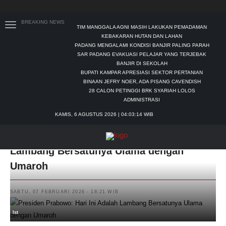
BREAKING NEWS
TIM MANGGALA AGNI MASIH LAKUKAN PEMADAMAN
KEBAKARAN HUTAN DAN LAHAN
PADANG MENGALAMI KONDISI BANJIR PALING PARAH
SAR PADANG EVAKUASI PELAJAR YANG TERJEBAK
BANJIR DI SEKOLAH
BUPATI KAMPAR APRESIASI SEKTOR PERTANIAN
BINAAN JEFRY NOER, ADA PISANG CAVENDISH
28 CALON PETINGGI BRK SYARIAH LOLOS
ADMINISTRASI
KAMIS, 6 AGUSTUS 2026 | 04:03:15 WIB
Presiden Prabowo: Hari Ini Adalah
Lambang Bersatunya Ulama dengan
Umaroh
SABTU, 07 FEBRUARI 2026 - 18:21 WIB
Ist