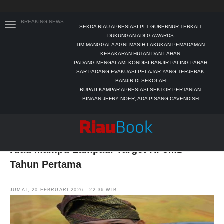
BREAKING NEWS
SEKDA RIAU APRESIASI PLT GUBERNUR TERKAIT
DUKUNGAN ADLG AWARDS
TIM MANGGALA AGNI MASIH LAKUKAN PEMADAMAN
KEBAKARAN HUTAN DAN LAHAN
PADANG MENGALAMI KONDISI BANJIR PALING PARAH
SAR PADANG EVAKUASI PELAJAR YANG TERJEBAK
BANJIR DI SEKOLAH
BUPATI KAMPAR APRESIASI SEKTOR PERTANIAN
BINAAN JEFRY NOER, ADA PISANG CAVENDISH
Walau Keterbatasan Anggaran, Pemprov
Riau Mampu Lampaui Target RPJMD
Tahun Pertama
JUMAT, 20 FEBRUARI 2026 - 22:36 WIB