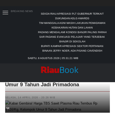
BREAKING NEWS
SEKDA RIAU APRESIASI PLT GUBERNUR TERKAIT
DUKUNGAN ADLG AWARDS
TIM MANGGALA AGNI MASIH LAKUKAN PEMADAMAN
KEBAKARAN HUTAN DAN LAHAN
PADANG MENGALAMI KONDISI BANJIR PALING PARAH
SAR PADANG EVAKUASI PELAJAR YANG TERJEBAK
BANJIR DI SEKOLAH
BUPATI KAMPAR APRESIASI SEKTOR PERTANIAN
BINAAN JEFRY NOER, ADA PISANG CAVENDISH
SABTU, 8 AGUSTUS 2026 | 05:31:22 WIB
Kabar Gembira! Harga TBS Sawit Plasma
Riau Tembus Rp 4.116/Kg, Kelompok
Umur 9 Tahun Jadi Primadona
SELASA, 14 APRIL 2026 - 20:26 WIB
Ist