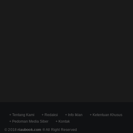
+ Tentang Kami
+ Redaksi
+ Info Iklan
+ Ketentuan Khusus
+ Pedoman Media Siber
+ Kontak
© 2018
riaubook.com
® All Right Reserved