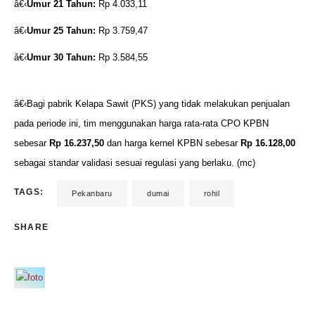
â€‹
Umur 21 Tahun:
Rp 4.033,11
â€‹
Umur 25 Tahun:
Rp 3.759,47
â€‹
Umur 30 Tahun:
Rp 3.584,55
â€‹Bagi pabrik Kelapa Sawit (PKS) yang tidak melakukan penjualan
pada periode ini, tim menggunakan harga rata-rata CPO KPBN
sebesar
Rp 16.237,50
dan harga kernel KPBN sebesar
Rp 16.128,00
sebagai standar validasi sesuai regulasi yang berlaku. (mc)
TAGS:
Pekanbaru
dumai
rohil
SHARE