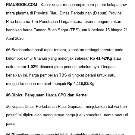
RIAUBOOK.COM
- Kabar segar menghampiri para petani kelapa sawit
mitra plasma di Provinsi Riau. Dinas Perkebunan (Disbun) Provinsi
Riau bersama Tim Penetapan Harga secara resmi mengumumkan
kenaikan harga Tandan Buah Segar (TBS) untuk periode 15 hingga 21
April 2026.
â€‹Berdasarkan hasil rapat terbaru, kenaikan tertinggi tercatat pada
kelompok umur 9 tahun yang melonjak sebesar
Rp 41,42/Kg
atau
naik sekitar
1,02%
dibandingkan periode sebelumnya. Dengan
kenaikan ini, harga pembelian TBS di tingkat petani untuk satu
minggu ke depan meroket menjadi
Rp 4.116,83/Kg
.
â€‹
Dipicu Penguatan Harga CPO dan Kernel
â€‹Kepala Dinas Perkebunan Riau, Supriadi, menjelaskan bahwa tren
positif ini dipicu oleh menguatnya harga jual komoditas utama sawit di
pasar.
â€‹"Kenaikan harga minggu ini lebih disebabkan oleh faktor naiknya