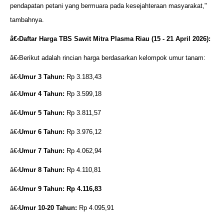
pendapatan petani yang bermuara pada kesejahteraan masyarakat,"
tambahnya.
â€‹
Daftar Harga TBS Sawit Mitra Plasma Riau (15 - 21 April 2026):
â€‹Berikut adalah rincian harga berdasarkan kelompok umur tanam:
â€‹
Umur 3 Tahun:
Rp 3.183,43
â€‹
Umur 4 Tahun:
Rp 3.599,18
â€‹
Umur 5 Tahun:
Rp 3.811,57
â€‹
Umur 6 Tahun:
Rp 3.976,12
â€‹
Umur 7 Tahun:
Rp 4.062,94
â€‹
Umur 8 Tahun:
Rp 4.110,81
â€‹
Umur 9 Tahun: Rp 4.116,83
â€‹
Umur 10-20 Tahun:
Rp 4.095,91