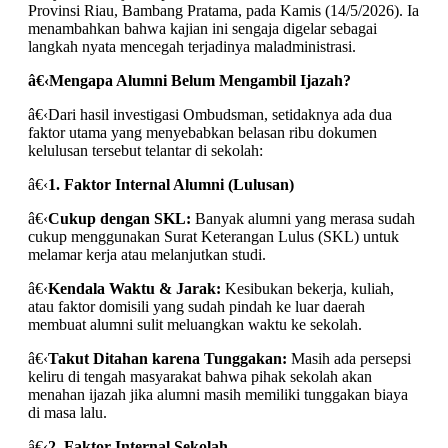
Provinsi Riau, Bambang Pratama, pada Kamis (14/5/2026). Ia
menambahkan bahwa kajian ini sengaja digelar sebagai
langkah nyata mencegah terjadinya maladministrasi.
â€‹
Mengapa Alumni Belum Mengambil Ijazah?
â€‹Dari hasil investigasi Ombudsman, setidaknya ada dua
faktor utama yang menyebabkan belasan ribu dokumen
kelulusan tersebut telantar di sekolah:
â€‹
1. Faktor Internal Alumni (Lulusan)
â€‹
Cukup dengan SKL:
Banyak alumni yang merasa sudah
cukup menggunakan Surat Keterangan Lulus (SKL) untuk
melamar kerja atau melanjutkan studi.
â€‹
Kendala Waktu & Jarak:
Kesibukan bekerja, kuliah,
atau faktor domisili yang sudah pindah ke luar daerah
membuat alumni sulit meluangkan waktu ke sekolah.
â€‹
Takut Ditahan karena Tunggakan:
Masih ada persepsi
keliru di tengah masyarakat bahwa pihak sekolah akan
menahan ijazah jika alumni masih memiliki tunggakan biaya
di masa lalu.
â€‹
2. Faktor Internal Sekolah