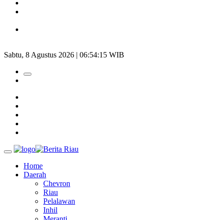
Padang Mengalami Kondisi Banjir Paling Parah
SAR Padang Evakuasi Pelajar yang Terjebak Banjir di
Sekolah
Bupati Kampar Apresiasi Sektor Pertanian Binaan Jefry Noer,
Ada Pisang Cavendish
Sabtu, 8 Agustus 2026 | 06:54:17 WIB
Home
Daerah
Chevron
Riau
Pelalawan
Inhil
Meranti