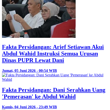
Fakta Persidangan: Arief Setiawan Akui
Abdul Wahid Instruksi Semua Urusan
Dinas PUPR Lewat Dani
Jumat, 05 Juni 2026 - 00:54 WIB
Fakta Persidangan: Dani Serahkan Uang
'Pemerasan' ke Abdul Wahid
Kamis, 04 Juni 2026 - 23:49 WIB