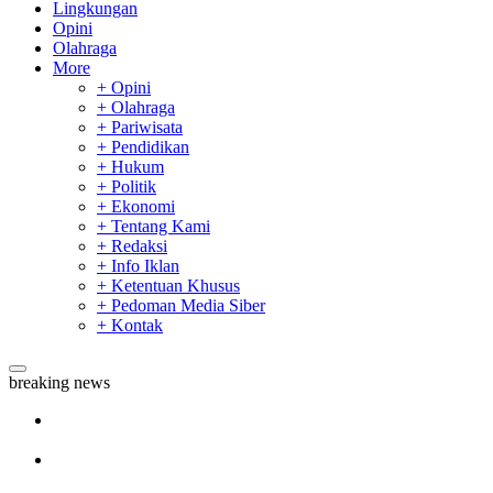
Lingkungan
Opini
Olahraga
More
+ Opini
+ Olahraga
+ Pariwisata
+ Pendidikan
+ Hukum
+ Politik
+ Ekonomi
+ Tentang Kami
+ Redaksi
+ Info Iklan
+ Ketentuan Khusus
+ Pedoman Media Siber
+ Kontak
breaking news
Sekda Riau Apresiasi Plt Gubernur Terkait Dukungan ADLG
Awards
Tim Manggala Agni Masih Lakukan Pemadaman Kebakaran
Hutan dan Lahan