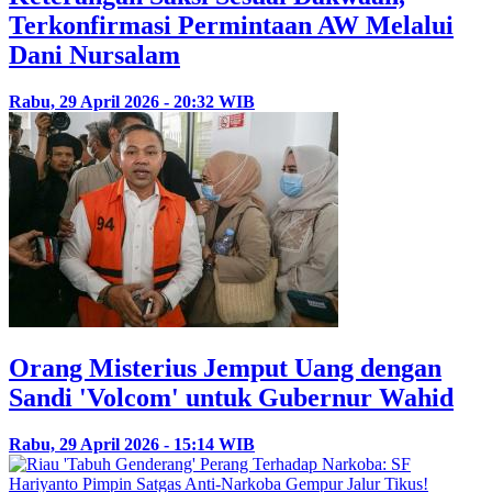
Terkonfirmasi Permintaan AW Melalui
Dani Nursalam
Rabu, 29 April 2026 - 20:32 WIB
Orang Misterius Jemput Uang dengan
Sandi 'Volcom' untuk Gubernur Wahid
Rabu, 29 April 2026 - 15:14 WIB