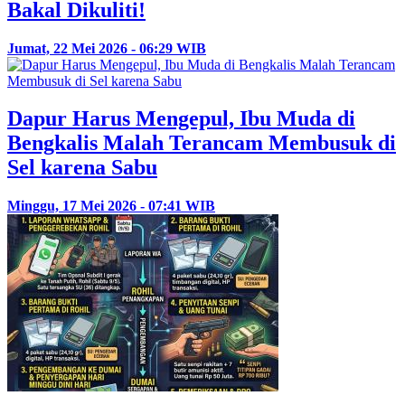
Bakal Dikuliti!
Jumat, 22 Mei 2026 - 06:29 WIB
Dapur Harus Mengepul, Ibu Muda di
Bengkalis Malah Terancam Membusuk di
Sel karena Sabu
Minggu, 17 Mei 2026 - 07:41 WIB