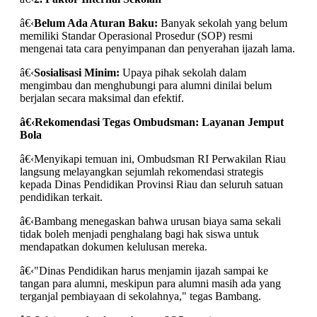
â€‹
Belum Ada Aturan Baku:
Banyak sekolah yang belum
memiliki Standar Operasional Prosedur (SOP) resmi
mengenai tata cara penyimpanan dan penyerahan ijazah lama.
â€‹
Sosialisasi Minim:
Upaya pihak sekolah dalam
mengimbau dan menghubungi para alumni dinilai belum
berjalan secara maksimal dan efektif.
â€‹
Rekomendasi Tegas Ombudsman: Layanan Jemput
Bola
â€‹Menyikapi temuan ini, Ombudsman RI Perwakilan Riau
langsung melayangkan sejumlah rekomendasi strategis
kepada Dinas Pendidikan Provinsi Riau dan seluruh satuan
pendidikan terkait.
â€‹Bambang menegaskan bahwa urusan biaya sama sekali
tidak boleh menjadi penghalang bagi hak siswa untuk
mendapatkan dokumen kelulusan mereka.
â€‹"Dinas Pendidikan harus menjamin ijazah sampai ke
tangan para alumni, meskipun para alumni masih ada yang
terganjal pembiayaan di sekolahnya," tegas Bambang.