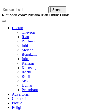
Riaubook.com:: Pustaka Riau Untuk Dunia
Daerah
Chevron
Riau
Pelalawan
Inhil
Meranti
Bengkalis
Inhu
Kampar
Kuansing
Rohul
Rohil
Siak
Dumai
Pekanbaru
Advertorial
Otomotif
Profile
Religi