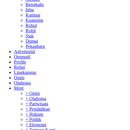
Bengkalis
Inhu
Kampar
Kuansing
Rohul
Rohil
Siak
Dumai
Pekanbaru
Advertorial
Otomotif
Profile
Religi
Lingkungan
Opini
Olahraga
More
+ Opini
+ Olahraga
+ Pariwisata
+ Pendidikan
+ Hukum
+ Politik
+ Ekonomi
+ Tentang Kami