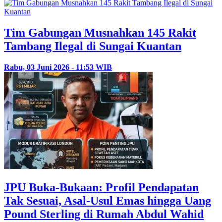
Tim Gabungan Musnahkan 145 Rakit
Tambang Ilegal di Sungai Kuantan
Rabu, 03 Juni 2026 - 11:53 WIB
JPU Buka-Bukaan: Profil Pendapatan
Tak Sesuai, Asal-Usul Emas hingga Uang
Pound Sterling di Rumah Abdul Wahid