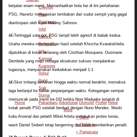
berjalan enam menit. Memanfaatkan bola liar di lini pertahanan
Chevron
PSG, Havertz melepaskan tembakan dari sudut sempit yang gagal
Riau
Pelalawan
diantisipasi oleh kiper Matvey Safonov.
Inhil
â€‹Tertinggal satu gol, PSG tampil lebih agresif di babak kedua.
Meranti
Usaha mereka membuahkan hasil setelah Khvicha Kvaratskhelia
Bengkalis
Inhu
dijatuhkan di kotak terlarang oleh Cristhian Mosquera. Ousmane
Kampar
Dembele yang maju sebagai eksekutor sukses menjalankan
Kuansing
tugasnya, menyamakan kedudukan menjadi 1-1.
Rohul
Rohil
â€‹Skor imbang bertahan hingga waktu normal berakhir, memaksa
Siak
laga berlanjut ke babak perpanjangan waktu. Ketegangan sempat
Dumai
memuncak pada menit ke-102 ketika Noni Madueke terjatuh di
Home
Pekanbaru
Advertorial
Otomotif
Profile
Religi
kotak penalti PSG setelah berduel dengan Nuno Mendes. Meski
More
kubu Arsenal dan pelatih Mikel Arteta melakukan protes keras,
+ Opini
+ Olahraga
wasit Daniel Siebert tetap bergeming dan tidak memberikan penalti.
+ Pariwisata