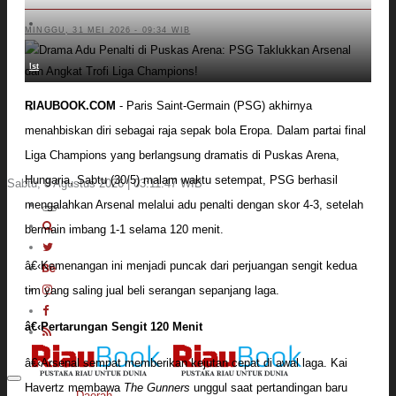
Lahan
Padang Mengalami Kondisi Banjir Paling
MINGGU, 31 MEI 2026 - 09:34 WIB
Parah
SAR Padang Evakuasi Pelajar yang
Ist
Terjebak Banjir di Sekolah
RIAUBOOK.COM
- Paris Saint-Germain (PSG) akhirnya
Bupati Kampar Apresiasi Sektor
Pertanian Binaan Jefry Noer, Ada Pisang
menahbiskan diri sebagai raja sepak bola Eropa. Dalam partai final
Cavendish
Liga Champions yang berlangsung dramatis di Puskas Arena,
Hungaria, Sabtu (30/5) malam waktu setempat, PSG berhasil
Sabtu, 8 Agustus 2026 | 03:11:49 WIB
mengalahkan Arsenal melalui adu penalti dengan skor 4-3, setelah
bermain imbang 1-1 selama 120 menit.
â€‹Kemenangan ini menjadi puncak dari perjuangan sengit kedua
tim yang saling jual beli serangan sepanjang laga.
â€‹Pertarungan Sengit 120 Menit
â€‹Arsenal sempat memberikan kejutan cepat di awal laga. Kai
Havertz membawa
The Gunners
unggul saat pertandingan baru
Daerah