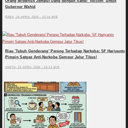
Orang Misterius Jemput Uang dengan Sandi 'Volcom' untuk
Gubernur Wahid
RABU, 29 APRIL 2026 - 15:14 WIB
Riau 'Tabuh Genderang' Perang Terhadap Narkoba: SF Hariyanto
Pimpin Satgas Anti-Narkoba Gempur Jalur Tikus!
SABTU, 25 APRIL 2026 - 23:14 WIB