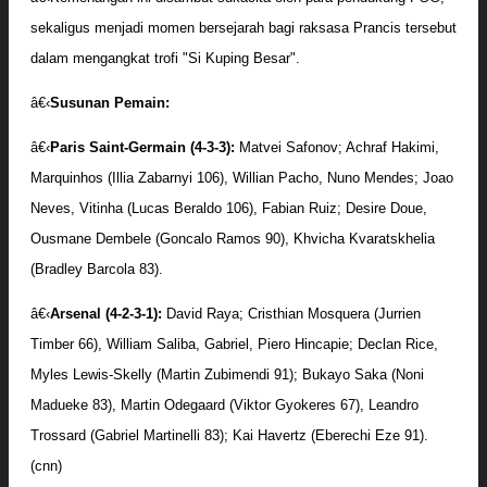
sekaligus menjadi momen bersejarah bagi raksasa Prancis tersebut
dalam mengangkat trofi "Si Kuping Besar".
â€‹
Susunan Pemain:
â€‹
Paris Saint-Germain (4-3-3):
Matvei Safonov; Achraf Hakimi,
Marquinhos (Illia Zabarnyi 106), Willian Pacho, Nuno Mendes; Joao
Neves, Vitinha (Lucas Beraldo 106), Fabian Ruiz; Desire Doue,
Ousmane Dembele (Goncalo Ramos 90), Khvicha Kvaratskhelia
(Bradley Barcola 83).
â€‹
Arsenal (4-2-3-1):
David Raya; Cristhian Mosquera (Jurrien
Timber 66), William Saliba, Gabriel, Piero Hincapie; Declan Rice,
Myles Lewis-Skelly (Martin Zubimendi 91); Bukayo Saka (Noni
Madueke 83), Martin Odegaard (Viktor Gyokeres 67), Leandro
Trossard (Gabriel Martinelli 83); Kai Havertz (Eberechi Eze 91).
(cnn)