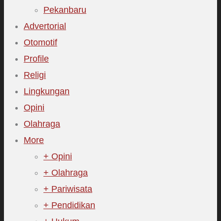
Pekanbaru
Advertorial
Otomotif
Profile
Religi
Lingkungan
Opini
Olahraga
More
+ Opini
+ Olahraga
+ Pariwisata
+ Pendidikan