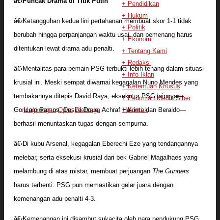
â€‹Puncak Drama di Titik Putih
+ Pendidikan
+ Hukum
â€‹Ketangguhan kedua lini pertahanan membuat skor 1-1 tidak
+ Politik
berubah hingga perpanjangan waktu usai, dan pemenang harus
+ Ekonomi
ditentukan lewat drama adu penalti.
+ Tentang Kami
+ Redaksi
â€‹Mentalitas para pemain PSG terbukti lebih tenang dalam situasi
+ Info Iklan
krusial ini. Meski sempat diwarnai kegagalan Nuno Mendes yang
+ Ketentuan Khusus
tembakannya ditepis David Raya, eksekutor PSG lainnya—
+ Pedoman Media Siber
Goncalo Ramos, Desire Doue, Achraf Hakimi, dan Beraldo—
Lingkungan
Opini
Olahraga
+ Kontak
berhasil menuntaskan tugas dengan sempurna.
â€‹Di kubu Arsenal, kegagalan Eberechi Eze yang tendangannya
melebar, serta eksekusi krusial dari bek Gabriel Magalhaes yang
melambung di atas mistar, membuat perjuangan
The Gunners
harus terhenti. PSG pun memastikan gelar juara dengan
kemenangan adu penalti 4-3.
â€‹Kemenangan ini disambut sukacita oleh para pendukung PSG,