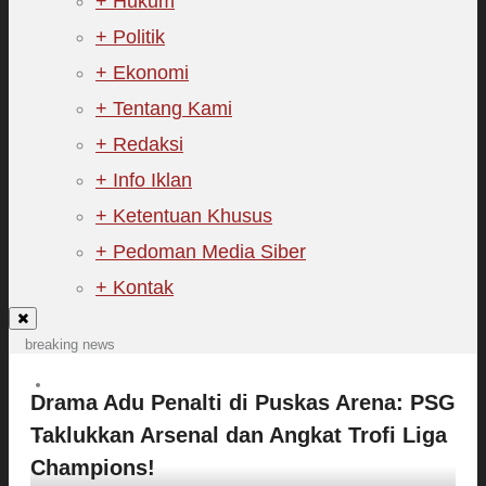
+ Hukum
+ Politik
+ Ekonomi
+ Tentang Kami
+ Redaksi
+ Info Iklan
+ Ketentuan Khusus
+ Pedoman Media Siber
+ Kontak
breaking news
Sekda Riau Apresiasi Plt Gubernur
Drama Adu Penalti di Puskas Arena: PSG
Terkait Dukungan ADLG Awards
Taklukkan Arsenal dan Angkat Trofi Liga
Tim Manggala Agni Masih Lakukan
Pemadaman Kebakaran Hutan dan
Champions!