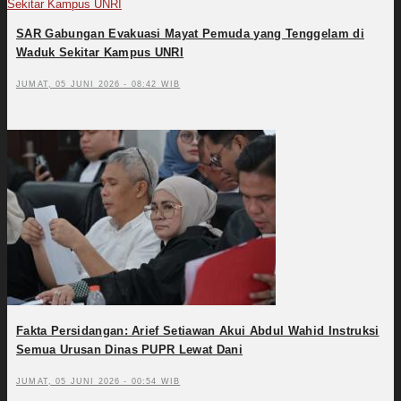
SAR Gabungan Evakuasi Mayat Pemuda yang Tenggelam di
Waduk Sekitar Kampus UNRI
JUMAT, 05 JUNI 2026 - 08:42 WIB
Fakta Persidangan: Arief Setiawan Akui Abdul Wahid Instruksi
Semua Urusan Dinas PUPR Lewat Dani
JUMAT, 05 JUNI 2026 - 00:54 WIB