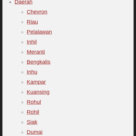
Daerah
Chevron
Riau
Pelalawan
Inhil
Meranti
Bengkalis
Inhu
Kampar
Kuansing
Rohul
Rohil
Siak
Dumai