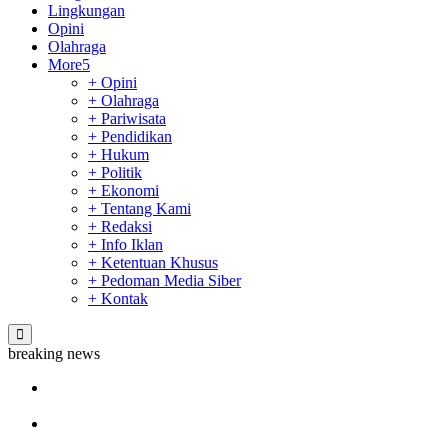
Lingkungan
Opini
Olahraga
More
+ Opini
+ Olahraga
+ Pariwisata
+ Pendidikan
+ Hukum
+ Politik
+ Ekonomi
+ Tentang Kami
+ Redaksi
+ Info Iklan
+ Ketentuan Khusus
+ Pedoman Media Siber
+ Kontak
breaking news
Sekda Riau Apresiasi Plt Gubernur Terkait Dukungan ADLG
Awards
Tim Manggala Agni Masih Lakukan Pemadaman Kebakaran
Hutan dan Lahan