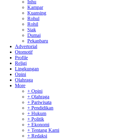
Inhu
Kampar
Kuansing
Rohul
Rohil
Siak
Dumai
Pekanbaru
Advertorial
Otomotif
Profile
Religi
Lingkungan
Opini
Olahraga
More
+ Opini
+ Olahraga
+ Pariwisata
+ Pendidikan
+ Hukum
+ Politik
+ Ekonomi
+ Tentang Kami
+ Redaksi