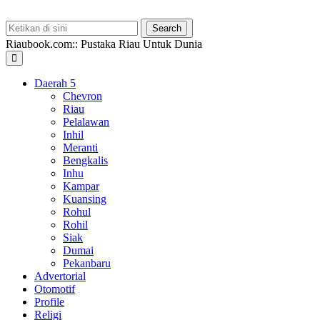
Riaubook.com:: Pustaka Riau Untuk Dunia
Daerah
Chevron
Riau
Pelalawan
Inhil
Meranti
Bengkalis
Inhu
Kampar
Kuansing
Rohul
Rohil
Siak
Dumai
Pekanbaru
Advertorial
Otomotif
Profile
Religi