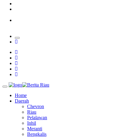
Padang Mengalami Kondisi Banjir Paling Parah
SAR Padang Evakuasi Pelajar yang Terjebak Banjir di
Sekolah
Bupati Kampar Apresiasi Sektor Pertanian Binaan Jefry Noer,
Ada Pisang Cavendish
Home
Daerah
Chevron
Riau
Pelalawan
Inhil
Meranti
Bengkalis