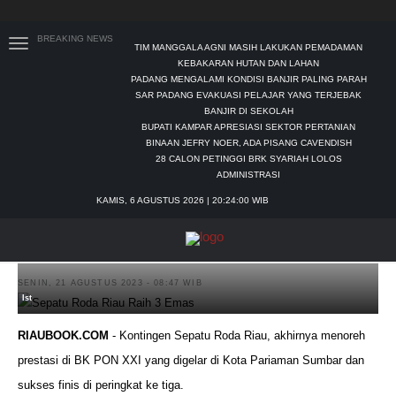
BREAKING NEWS
TIM MANGGALA AGNI MASIH LAKUKAN PEMADAMAN
KEBAKARAN HUTAN DAN LAHAN
PADANG MENGALAMI KONDISI BANJIR PALING PARAH
SAR PADANG EVAKUASI PELAJAR YANG TERJEBAK
BANJIR DI SEKOLAH
BUPATI KAMPAR APRESIASI SEKTOR PERTANIAN
BINAAN JEFRY NOER, ADA PISANG CAVENDISH
28 CALON PETINGGI BRK SYARIAH LOLOS
ADMINISTRASI
KAMIS, 6 AGUSTUS 2026 | 20:24:01 WIB
Sepatu Roda Riau Raih 3 Emas
SENIN, 21 AGUSTUS 2023 - 08:47 WIB
Ist
RIAUBOOK.COM
- Kontingen Sepatu Roda Riau, akhirnya menoreh
prestasi di BK PON XXI yang digelar di Kota Pariaman Sumbar dan
sukses finis di peringkat ke tiga.