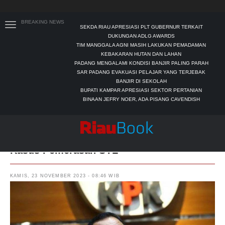
BREAKING NEWS
SEKDA RIAU APRESIASI PLT GUBERNUR TERKAIT
DUKUNGAN ADLG AWARDS
TIM MANGGALA AGNI MASIH LAKUKAN PEMADAMAN
KEBAKARAN HUTAN DAN LAHAN
PADANG MENGALAMI KONDISI BANJIR PALING PARAH
SAR PADANG EVAKUASI PELAJAR YANG TERJEBAK
BANJIR DI SEKOLAH
BUPATI KAMPAR APRESIASI SEKTOR PERTANIAN
BINAAN JEFRY NOER, ADA PISANG CAVENDISH
Polri Tetapkan Ketua KPK Firli Tersangka
Kasus Pemerasan SYL
KAMIS, 23 NOVEMBER 2023 - 08:46 WIB