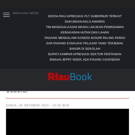
BREAKING NEWS
SEKDA RIAU APRESIASI PLT GUBERNUR TERKAIT
DUKUNGAN ADLG AWARDS
TIM MANGGALA AGNI MASIH LAKUKAN PEMADAMAN
KEBAKARAN HUTAN DAN LAHAN
PADANG MENGALAMI KONDISI BANJIR PALING PARAH
SAR PADANG EVAKUASI PELAJAR YANG TERJEBAK
BANJIR DI SEKOLAH
BUPATI KAMPAR APRESIASI SEKTOR PERTANIAN
BINAAN JEFRY NOER, ADA PISANG CAVENDISH
Jaksa Tangkap Terduga Koruptor Pupuk
Subsidi
KAMIS, 05 OKTOBER 2023 - 13:02 WIB