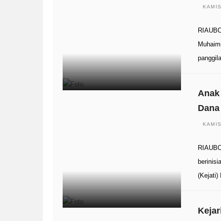
KAMIS
RIAUBO
Muhaimi
panggi
Anak 
Dana
KAMIS
RIAUBOO
berinisi
(Kejati
Kejar