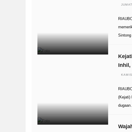
JUMAT
RIAUBOO
memerik
Sintong
Kejat
Inhil
KAMIS
RIAUBOO
(Kejati
dugaa
Wajah