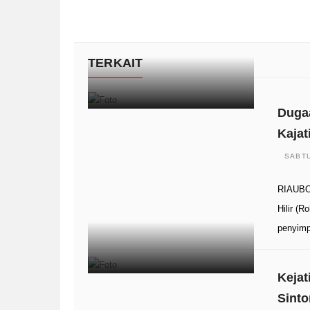
TERKAIT
Dugaa
Kajat
SABTU
RIAUBOO
Hilir (R
penyim
Kejat
Sinto