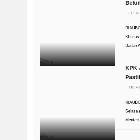
Belum
SELAS
RIAUBOO
Khusus 
Badan 
KPK J
Pasti
SELAS
RIAUBOO
Selasa 
Menteri