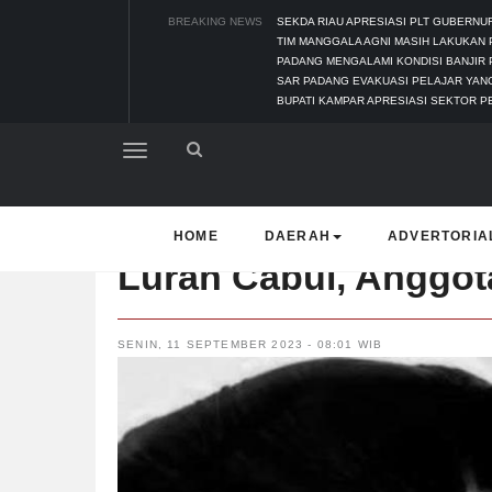
BREAKING NEWS
SEKDA RIAU APRESIASI PLT GUBERN
TIM MANGGALA AGNI MASIH LAKUKAN
PADANG MENGALAMI KONDISI BANJIR 
SAR PADANG EVAKUASI PELAJAR YANG
BUPATI KAMPAR APRESIASI SEKTOR P
HOME
DAERAH
ADVERTORIA
Lurah Cabul, Anggot
SENIN, 11 SEPTEMBER 2023 - 08:01 WIB