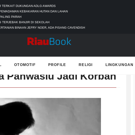
UR TERKAIT DUKUNGAN ADLG AWARDS
 PEMADAMAN KEBAKARAN HUTAN DAN LAHAN
PALING PARAH
 TERJEBAK BANJIR DI SEKOLAH
ERTANIAN BINAAN JEFRY NOER, ADA PISANG CAVENDISH
T
L
OTOMOTIF
PROFILE
RELIGI
LINGKUNGAN
a Panwaslu Jadi Korban