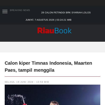
BREAKING NEWS
TIM MANGGALA AGNI MASIH LAKUKAN PEMADAMAN
KEBAKARAN HUTAN DAN LAHAN
JUM'AT, 7 AGUSTUS 2026 | 03:24:22 WIB
PADANG MENGALAMI KONDISI BANJIR PALING PARAH
SAR PADANG EVAKUASI PELAJAR YANG TERJEBAK
BANJIR DI SEKOLAH
BUPATI KAMPAR APRESIASI SEKTOR PERTANIAN
BINAAN JEFRY NOER, ADA PISANG CAVENDISH
28 CALON PETINGGI BRK SYARIAH LOLOS
ADMINISTRASI
Calon kiper Timnas Indonesia, Maarten
Paes, tampil menggila
SELASA, 18 JUNI 2024 - 13:58 WIB