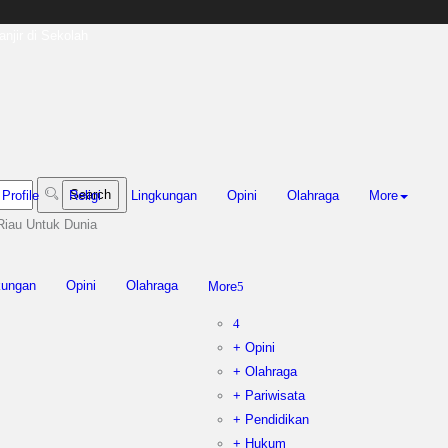
an Jefry Noer, Ada Pisang Cavendish
ukungan ADLG Awards
 Kebakaran Hutan dan Lahan
njir di Sekolah
Profile
Religi
Lingkungan
Opini
Olahraga
More
Riau Untuk Dunia
kungan
Opini
Olahraga
More
+ Opini
+ Olahraga
+ Pariwisata
+ Pendidikan
+ Hukum