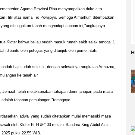
Kementerian Agama Provinsi Riau menyampaikan duka cita
n Hilir atas nama Tio Powijoyo. Semoga Almarhum ditempatkan
 yang ditinggalkan tabah menghadapi cobaan ini,"ungkapnya.
tua Kloter bahwa beliau sudah masuk rumah sakit sejak tanggal 1
ah dibantu oleh petugas yang ditunjuk oleh pemerintah.
H
ibadah haji sudah selesai, dengan selesainya rangkaian Armuzna,
ulangan ke tanah air.
ncar, Jemaah telah melaksanakan tahapan demi tahapan pada masa
a adalah tahapan pemulangan,"terangnya.
berdasarkan jadwal yang sudah ditetapkan mulai memasuki masa
awali oleh Kloter BTH â€“ 03 melalui Bandara King Abdul Aziz
i 2025 pukul 22.55 WIB.