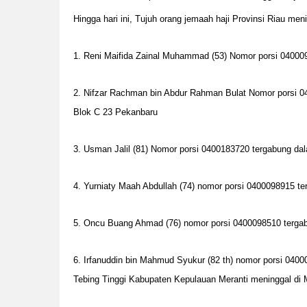
Hingga hari ini, Tujuh orang jemaah haji Provinsi Riau meni
1. Reni Maifida Zainal Muhammad (53) Nomor porsi 04000
2. Nifzar Rachman bin Abdur Rahman Bulat Nomor porsi 0
Blok C 23 Pekanbaru
3. Usman Jalil (81) Nomor porsi 0400183720 tergabung d
4. Yurniaty Maah Abdullah (74) nomor porsi 0400098915 t
5. Oncu Buang Ahmad (76) nomor porsi 0400098510 terga
6. Irfanuddin bin Mahmud Syukur (82 th) nomor porsi 040
Tebing Tinggi Kabupaten Kepulauan Meranti meninggal di 