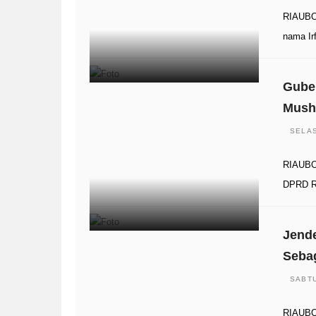
RIAUBOO
nama Ir
Gube
Mush
SELAS
RIAUBOO
DPRD R
Jende
Sebag
SABTU
RIAUBOO