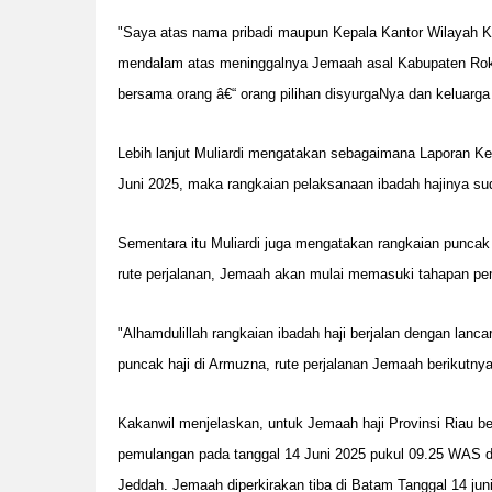
"Saya atas nama pribadi maupun Kepala Kantor Wilayah 
mendalam atas meninggalnya Jemaah asal Kabupaten Roka
bersama orang â€“ orang pilihan disyurgaNya dan keluarga
Lebih lanjut Muliardi mengatakan sebagaimana Laporan Ke
Juni 2025, maka rangkaian pelaksanaan ibadah hajinya sud
Sementara itu Muliardi juga mengatakan rangkaian puncak 
rute perjalanan, Jemaah akan mulai memasuki tahapan pem
"Alhamdulillah rangkaian ibadah haji berjalan dengan la
puncak haji di Armuzna, rute perjalanan Jemaah berikutny
Kakanwil menjelaskan, untuk Jemaah haji Provinsi Riau 
pemulangan pada tanggal 14 Juni 2025 pukul 09.25 WAS di
Jeddah. Jemaah diperkirakan tiba di Batam Tanggal 14 jun