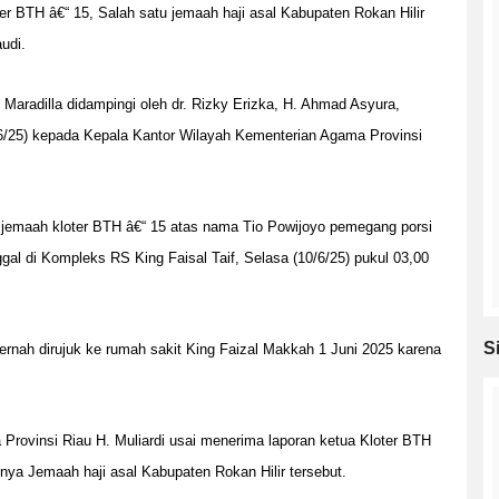
er BTH â€“ 15, Salah satu jemaah haji asal Kabupaten Rokan Hilir
udi.
aradilla didampingi oleh dr. Rizky Erizka, H. Ahmad Asyura,
6/25) kepada Kepala Kantor Wilayah Kementerian Agama Provinsi
lah jemaah kloter BTH â€“ 15 atas nama Tio Powijoyo pemegang porsi
gal di Kompleks RS King Faisal Taif, Selasa (10/6/25) pukul 03,00
S
nah dirujuk ke rumah sakit King Faizal Makkah 1 Juni 2025 karena
Provinsi Riau H. Muliardi usai menerima laporan ketua Kloter BTH
ya Jemaah haji asal Kabupaten Rokan Hilir tersebut.