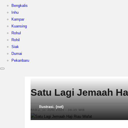
Bengkalis
Inhu
Kampar
Kuansing
Rohul
Rohil
Siak
Dumai
Pekanbaru
Satu Lagi Jemaah Haj
Ilustrasi. (net)
RABU, 11 JUNI 2025 - 08:35 WIB