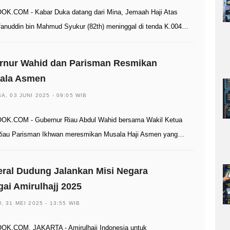
K.COM - Kabar Duka datang dari Mina, Jemaah Haji Atas
fanuddin bin Mahmud Syukur (82th) meninggal di tenda K.004…
rnur Wahid dan Parisman Resmikan
ala Asmen
A, 03 JUNI 2025 - 09:05 WIB
K.COM - Gubernur Riau Abdul Wahid bersama Wakil Ketua
iau Parisman Ikhwan meresmikan Musala Haji Asmen yang…
ral Dudung Jalankan Misi Negara
ai Amirulhajj 2025
, 31 MEI 2025 - 13:55 WIB
K.COM, JAKARTA - Amirulhajj Indonesia untuk