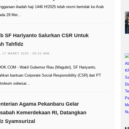
nggaraan ibadah haji 1446 H/2025 telah resmi bertolak ke Arab
pada 29 Mei…
b SF Hariyanto Salurkan CSR Untuk
h Tahfidz
, 17 MARET 2025 - 06:32 WIB
K.COM - Wakil Gubernur Riau (Wagubri), SF Hariyanto,
hkan bantuan Corporate Social Responsibility (CSR) dari PT
troleum sebesar…
nterian Agama Pekanbaru Gelar
sabah Kemerdekaan RI, Datangkan
z Syamsurizal