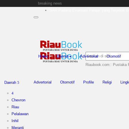
breaking news
Bupati Kampar Apresiasi Sektor Pertanian Bina
Sekda Riau Apresiasi Plt Gubernur Terkait D
Tim Manggala Agni Masih Lakukan Pemadaman
Padang Mengalami Kondisi Banjir Paling Parah
SAR Padang Evakuasi Pelajar yang Terjebak Ba
Home
Daerah
Advertorial
Otomotif
Riaubook.com:: Pustaka 
Advertorial
Otomotif
Profile
Religi
Ling
Daerah
Chevron
Riau
Pelalawan
Inhil
Meranti