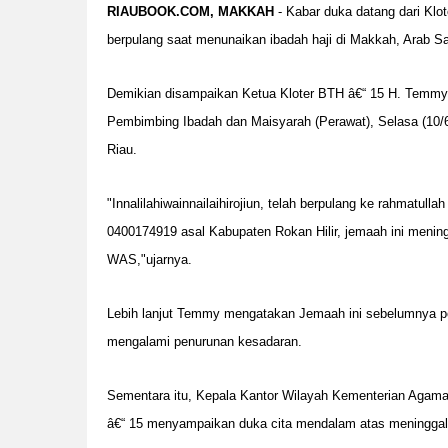
RIAUBOOK.COM, MAKKAH
- Kabar duka datang dari Klot
berpulang saat menunaikan ibadah haji di Makkah, Arab Sa
Demikian disampaikan Ketua Kloter BTH â€“ 15 H. Temmy M
Pembimbing Ibadah dan Maisyarah (Perawat), Selasa (10/
Riau.
"Innalilahiwainnailaihirojiun, telah berpulang ke rahmatul
0400174919 asal Kabupaten Rokan Hilir, jemaah ini mening
WAS,"ujarnya.
Lebih lanjut Temmy mengatakan Jemaah ini sebelumnya per
mengalami penurunan kesadaran.
Sementara itu, Kepala Kantor Wilayah Kementerian Agama 
â€“ 15 menyampaikan duka cita mendalam atas meninggaln