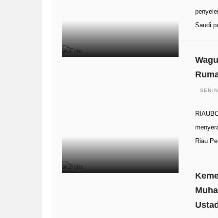
penyele
Saudi 
Wagu
Ruma
SENIN
RIAUBOO
menyera
Riau Pe
Keme
Muha
Ustad