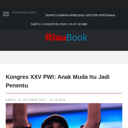
BREAKING NEWS
SEKDA RIAU APRESIASI PLT GUBERNUR TERKAIT
DUKUNGAN ADLG AWARDS
SABTU, 8 AGUSTUS 2026 | 03:07:19 WIB
TIM MANGGALA AGNI MASIH LAKUKAN PEMADAMAN
KEBAKARAN HUTAN DAN LAHAN
PADANG MENGALAMI KONDISI BANJIR PALING PARAH
SAR PADANG EVAKUASI PELAJAR YANG TERJEBAK
BANJIR DI SEKOLAH
BUPATI KAMPAR APRESIASI SEKTOR PERTANIAN
BINAAN JEFRY NOER, ADA PISANG CAVENDISH
Kongres XXV PWI: Anak Muda Itu Jadi
Penentu
KAMIS, 05 OKTOBER 2023 - 14:18 WIB