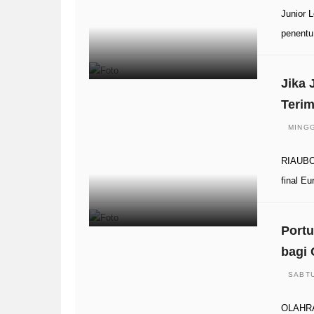
Junior 
penentu
Jika 
Terim
MINGG
RIAUBOO
final Eu
Portu
bagi 
SABTU
OLAHRAG