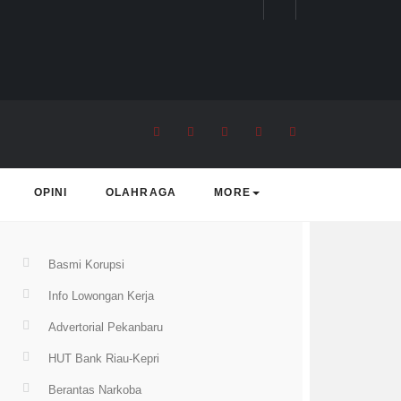
rending Topic
OPINI
OLAHRAGA
MORE
Basmi Korupsi
Info Lowongan Kerja
Advertorial Pekanbaru
HUT Bank Riau-Kepri
Berantas Narkoba