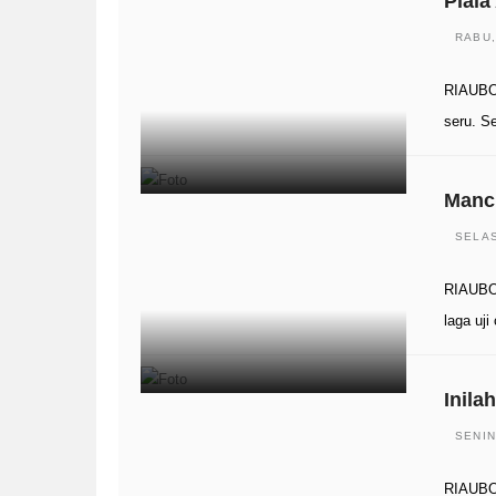
Piala
RABU,
RIAUBOO
seru. S
Manc
SELAS
RIAUBOO
laga uji
Inila
SENIN
RIAUBOO