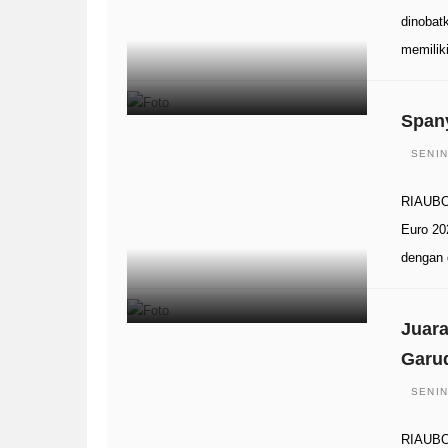
dinobat
memiliki
Spany
SENIN
RIAUBOO
Euro 20
dengan 
Juara
Garu
SENIN
RIAUBO