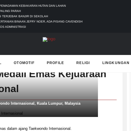
 PEMADAMAN KEBAKARAN HUTAN DAN LAHAN
PALING PARAH
 TERJEBAK BANJIR DI SEKOLAH
ERTANIAN BINAAN JEFRY NOER, ADA PISANG CAVENDISH
OS ADMINISTRASI
T
L
OTOMOTIF
PROFILE
RELIGI
LINGKUNGAN
 Medali Emas Kejuaraan
onal
ondo Internasional, Kuala Lumpur, Malaysia
as dalam ajang Taekwondo Internasional.