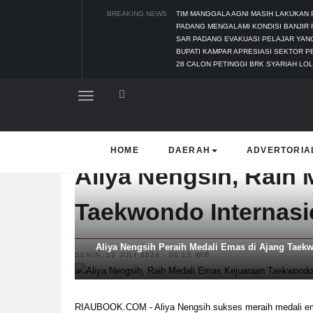
BREAKING NEWS
TIM MANGGALA AGNI MASIH LAKUKAN
PADANG MENGALAMI KONDISI BANJIR 
SAR PADANG EVAKUASI PELAJAR YANG
BUPATI KAMPAR APRESIASI SEKTOR P
28 CALON PETINGGI BRK SYARIAH LOL
HOME
DAERAH
ADVERTORIA
Aliya Nengsih, Raih
Taekwondo Internasi
Aliya Nengsih Peraih Medali Emas di Ajang Taekw
SENIN, 22 JULI 2024 - 08:13 WIB
RIAUBOOK.COM - Aliya Nengsih sukses meraih medali em