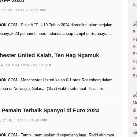
 AFF 2024
 17 JULI 2024 - 08:22 WIB
K.COM - Piala AFF U-19 Tahun 2024 diprediksi akan berjalan
ebanyak 23 pemain timnas Indonesia siap tampil di Surabaya,…
hester United Kalah, Ten Hag Ngamuk
A, 16 JULI 2024 - 08:45 WIB
K.COM - Manchester United kalah 0-1 atas Rosenborg dalam
 coba di Norwegia, Selasa, (15/7) waktu setempat. Hasil ini…
h Pemain Terbaik Spanyol di Euro 2024
, 15 JULI 2024 - 11:48 WIB
K.COM - Tampil memuaskan disepanjang laga, Rodri akhirnya