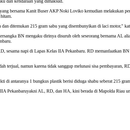
elaku dan kendaraan yang dimaksud.
ang bersama Kanit Buser AKP Noki Loviko kemudian melakukan peny
 hitam.
 dan ditemukan 215 gram sabu yang disembunyikan di laci motor," ka
tersangka BN mengaku dirinya disuruh oleh seseorang bernama AL alias
anbaru.
D, sesama napi di Lapas Kelas IIA Pekanbaru. RD memanfaatkan BN se
 terjual, namun karena tidak sanggup melunasi sisa pembayaran, RD 
kti di antaranya 1 bungkus plastik berisi diduga shabu seberat 215 g
s IIA Pekanbaruyakni AL, RD, dan HA, kini berada di Mapolda Riau untu