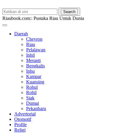
Riaubook.com:: Pustaka Riau Untuk Dunia
Daerah
Chevron
Riau
Pelalawan
Inhil
Meranti
Bengkalis
Inhu
Kampar
Kuansing
Rohul
Rohil
Siak
Dumai
Pekanbaru
Advertorial
Otomotif
Profile
Religi