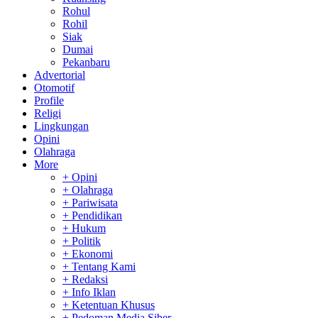
Rohul
Rohil
Siak
Dumai
Pekanbaru
Advertorial
Otomotif
Profile
Religi
Lingkungan
Opini
Olahraga
More
+ Opini
+ Olahraga
+ Pariwisata
+ Pendidikan
+ Hukum
+ Politik
+ Ekonomi
+ Tentang Kami
+ Redaksi
+ Info Iklan
+ Ketentuan Khusus
+ Pedoman Media Siber