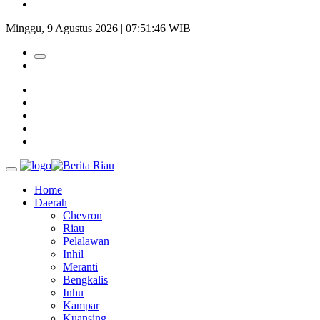
Bupati Kampar Apresiasi Sektor Pertanian Binaan Jefry Noer,
Minggu, 9 Agustus 2026 | 07:51:47 WIB
Home
Daerah
Chevron
Riau
Pelalawan
Inhil
Meranti
Bengkalis
Inhu
Kampar
Kuansing