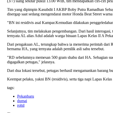
(3/7) siang sekitar pukul 13.00 WIB, tim mendapatkan ciri-ciri p
Tim yang dipimpin Kasubdit I AKBP Boby Putra Ramadhan Sebay
disergap saat sedang mengendarai motor Honda Beat Street warna
"BN ini residivis asal Kampar.Kemudian dilakukan penggeledahan
Selanjutnya, tim melakukan pengembangan. Dari hasil interogasi, 
ternyata AL alias Adul adalah warga binaan Lapas Kelas II A Pek
Dari pengakuan AL, terungkap bahwa ia menerima perintah dari R
bernama HA, yang ternyata adalah pemilik asli sabu tersebut.
"RD sebelumnya memesan 500 gram shabu dari HA. Sebagian sudah
digagalkan petugas," jelasnya.
Dari dua lokasi tersebut, petugas berhasil mengamankan barang bu
Keempat pelaku, yakni BN (residivis), serta tiga napi Lapas Kela
tags:
Pekanbaru
dumai
rohil