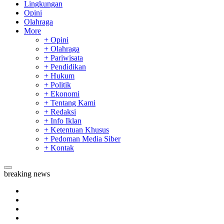
Lingkungan
Opini
Olahraga
More
+ Opini
+ Olahraga
+ Pariwisata
+ Pendidikan
+ Hukum
+ Politik
+ Ekonomi
+ Tentang Kami
+ Redaksi
+ Info Iklan
+ Ketentuan Khusus
+ Pedoman Media Siber
+ Kontak
breaking news
Sekda Riau Apresiasi Plt Gubernur Terkait Dukungan ADLG 
Tim Manggala Agni Masih Lakukan Pemadaman Kebakaran H
Padang Mengalami Kondisi Banjir Paling Parah
SAR Padang Evakuasi Pelajar yang Terjebak Banjir di Sekolah