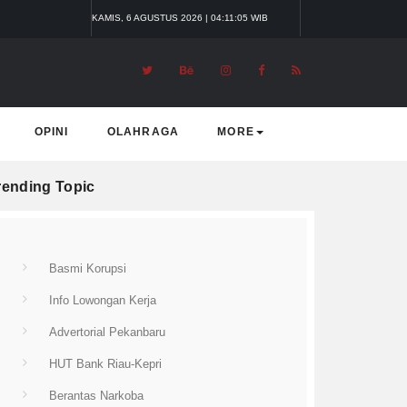
KAMIS, 6 AGUSTUS 2026 | 04:11:06 WIB
OPINI
OLAHRAGA
MORE
rending Topic
Basmi Korupsi
Info Lowongan Kerja
Advertorial Pekanbaru
HUT Bank Riau-Kepri
Berantas Narkoba