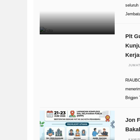
seluruh
Jembata
Plt G
Kunju
Kerja
JUMAT
RIAUBOO
menerim
Brigjen
Jon F
Baka
KAMIS