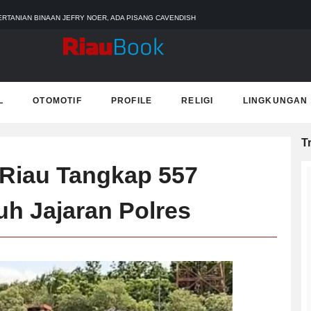
ERTANIAN BINAAN JEFRY NOER, ADA PISANG CAVENDISH
OS ADMINISTRASI
 PEMADAMAN KEBAKARAN HUTAN DAN LAHAN
PALING PARAH
 TERJEBAK BANJIR DI SEKOLAH
L
OTOMOTIF
PROFILE
RELIGI
LINGKUNGAN
T
 Riau Tangkap 557
uh Jajaran Polres