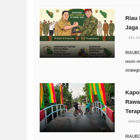
Riau
Jaga 
SELAS
RIAUBO
resmi m
strategi
Kapol
Rawa
Tera
MINGG
RIAUBOO