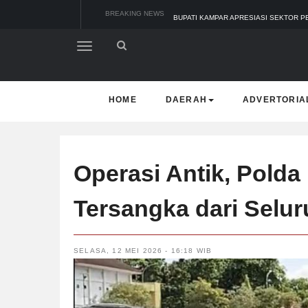
BREAKING NEWS
BUPATI KAMPAR APRESIASI SEKTOR P
28 CALON PETINGGI BRK SYARIAH LOL
TIM MANGGALA AGNI MASIH LAKUKAN
PADANG MENGALAMI KONDISI BANJIR 
SAR PADANG EVAKUASI PELAJAR YANG
HOME
DAERAH
ADVERTORIA
Operasi Antik, Polda
Tersangka dari Selur
SELASA, 12 MEI 2026 - 16:18 WIB