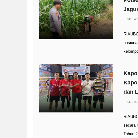
Polse
Jagu
SELAS
RIAUBO
nasiona
kelompo
Kapol
Kapol
dan L
SELAS
RIAUBO
secara 
Tahun 