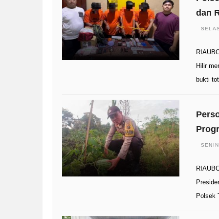
dan R
SELAS
RIAUBO
Hilir m
bukti to
Perso
Prog
SENIN
RIAUBO
Preside
Polsek 