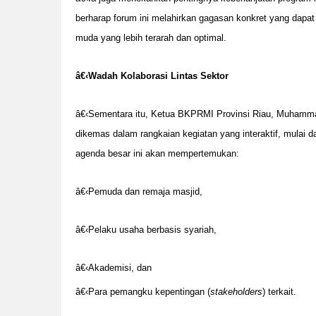
berharap forum ini melahirkan gagasan konkret yang dapa
muda yang lebih terarah dan optimal.
â€‹
Wadah Kolaborasi Lintas Sektor
â€‹Sementara itu, Ketua BKPRMI Provinsi Riau, Muhamm
dikemas dalam rangkaian kegiatan yang interaktif, mulai dar
agenda besar ini akan mempertemukan:
â€‹Pemuda dan remaja masjid,
â€‹Pelaku usaha berbasis syariah,
â€‹Akademisi, dan
â€‹Para pemangku kepentingan (
stakeholders
) terkait.