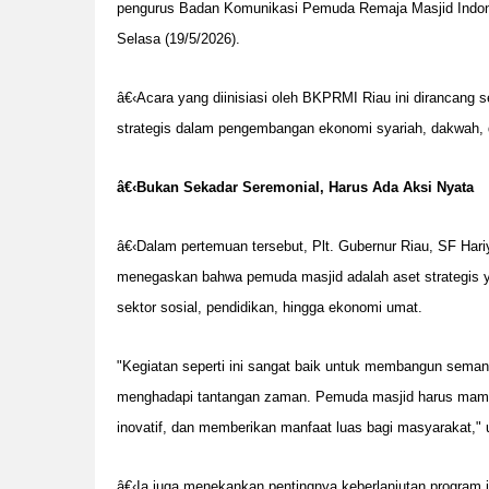
pengurus Badan Komunikasi Pemuda Remaja Masjid Indone
Selasa (19/5/2026).
â€‹Acara yang diinisiasi oleh BKPRMI Riau ini dirancang
strategis dalam pengembangan ekonomi syariah, dakwah,
â€‹
Bukan Sekadar Seremonial, Harus Ada Aksi Nyata
â€‹Dalam pertemuan tersebut, Plt. Gubernur Riau, SF Hariy
menegaskan bahwa pemuda masjid adalah aset strategis y
sektor sosial, pendidikan, hingga ekonomi umat.
"Kegiatan seperti ini sangat baik untuk membangun semang
menghadapi tantangan zaman. Pemuda masjid harus mampu
inovatif, dan memberikan manfaat luas bagi masyarakat," 
â€‹Ia juga menekankan pentingnya keberlanjutan program i