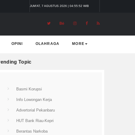
JUM'AT, 7 AGUSTUS 2026 | 04:55:52 WIB
OPINI
OLAHRAGA
MORE
rending Topic
Basmi Korupsi
Info Lowongan Kerja
Advertorial Pekanbaru
HUT Bank Riau-Kepri
Berantas Narkoba