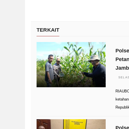
TERKAIT
Polse
Petan
Jamb
SELAS
RIAUBO
ketahan
Republi
Pols