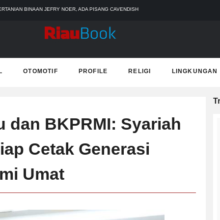
OS ADMINISTRASI
 PEMADAMAN KEBAKARAN HUTAN DAN LAHAN
PALING PARAH
 TERJEBAK BANJIR DI SEKOLAH
ERTANIAN BINAAN JEFRY NOER, ADA PISANG CAVENDISH
L
OTOMOTIF
PROFILE
RELIGI
LINGKUNGAN
T
u dan BKPRMI: Syariah
iap Cetak Generasi
mi Umat