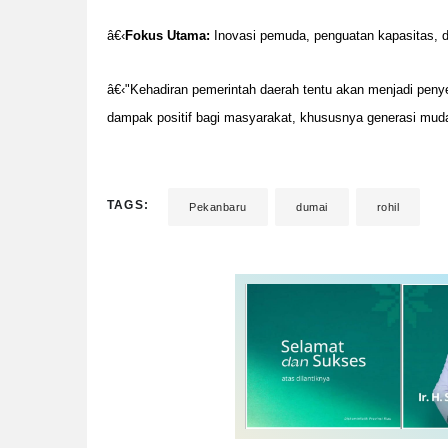
â€‹
Fokus Utama:
Inovasi pemuda, penguatan kapasitas, d
â€‹"Kehadiran pemerintah daerah tentu akan menjadi penye
dampak positif bagi masyarakat, khususnya generasi muda
TAGS:
Pekanbaru
dumai
rohil