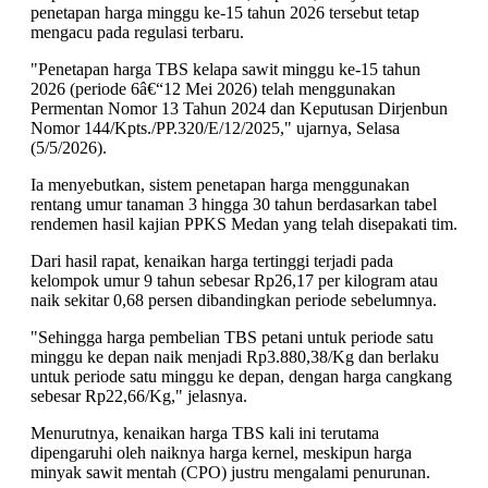
penetapan harga minggu ke-15 tahun 2026 tersebut tetap
mengacu pada regulasi terbaru.
"Penetapan harga TBS kelapa sawit minggu ke-15 tahun
2026 (periode 6â€“12 Mei 2026) telah menggunakan
Permentan Nomor 13 Tahun 2024 dan Keputusan Dirjenbun
Nomor 144/Kpts./PP.320/E/12/2025," ujarnya, Selasa
(5/5/2026).
Ia menyebutkan, sistem penetapan harga menggunakan
rentang umur tanaman 3 hingga 30 tahun berdasarkan tabel
rendemen hasil kajian PPKS Medan yang telah disepakati tim.
Dari hasil rapat, kenaikan harga tertinggi terjadi pada
kelompok umur 9 tahun sebesar Rp26,17 per kilogram atau
naik sekitar 0,68 persen dibandingkan periode sebelumnya.
"Sehingga harga pembelian TBS petani untuk periode satu
minggu ke depan naik menjadi Rp3.880,38/Kg dan berlaku
untuk periode satu minggu ke depan, dengan harga cangkang
sebesar Rp22,66/Kg," jelasnya.
Menurutnya, kenaikan harga TBS kali ini terutama
dipengaruhi oleh naiknya harga kernel, meskipun harga
minyak sawit mentah (CPO) justru mengalami penurunan.