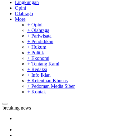
Lingkungan
Opini
Olahraga
More
+ Opini
+ Olahraga
+ Pariwisata
+ Pendidikan
+ Hukum
+ Politik
+ Ekonomi
+ Tentang Kami
+ Redaksi
+ Info Iklan
+ Ketentuan Khusus
+ Pedoman Media Siber
+ Kontak
breaking news
Tim Manggala Agni Masih Lakukan Pemadaman Kebakaran
Hutan dan Lahan
Padang Mengalami Kondisi Banjir Paling Parah
SAR Padang Evakuasi Pelajar yang Terjebak Banjir di