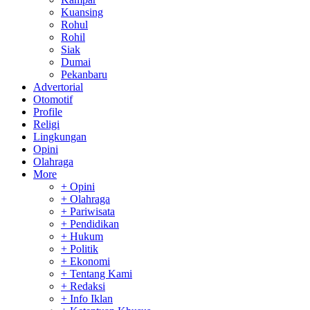
Kuansing
Rohul
Rohil
Siak
Dumai
Pekanbaru
Advertorial
Otomotif
Profile
Religi
Lingkungan
Opini
Olahraga
More
+ Opini
+ Olahraga
+ Pariwisata
+ Pendidikan
+ Hukum
+ Politik
+ Ekonomi
+ Tentang Kami
+ Redaksi
+ Info Iklan