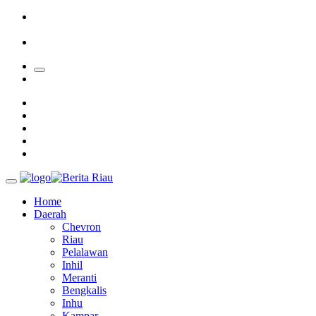
Sekolah
Bupati Kampar Apresiasi Sektor Pertanian Binaan Jefry Noer,
Ada Pisang Cavendish
28 Calon Petinggi BRK Syariah Lolos Administrasi
Home
Daerah
Chevron
Riau
Pelalawan
Inhil
Meranti
Bengkalis
Inhu
Kampar