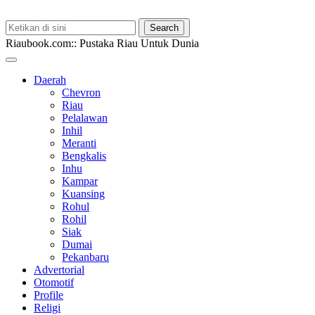
Riaubook.com:: Pustaka Riau Untuk Dunia
Daerah
Chevron
Riau
Pelalawan
Inhil
Meranti
Bengkalis
Inhu
Kampar
Kuansing
Rohul
Rohil
Siak
Dumai
Pekanbaru
Advertorial
Otomotif
Profile
Religi