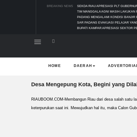
BREAKING NEWS
SEKDA RIAU APRESIASI PLT GUBERN
TIM MANGGALA AGNI MASIH LAKUKAN
PADANG MENGALAMI KONDISI BANJIR 
SAR PADANG EVAKUASI PELAJAR YANG
BUPATI KAMPAR APRESIASI SEKTOR P
HOME
DAERAH
ADVERTORIA
Desa Mengepung Kota, Begini yang Dilak
RIAUBOOM.COM-Membangun Riau dari desa salah satu lan
keterpurukan saat ini. Mewujudkan hal itu, maka Calon Gu