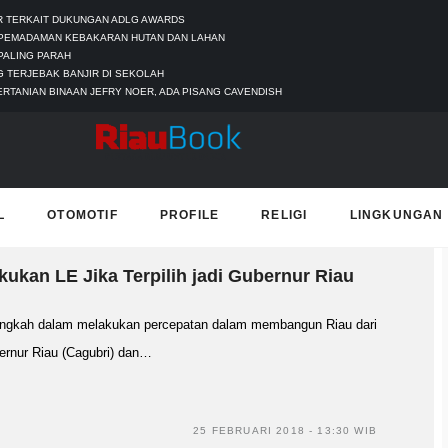
UR TERKAIT DUKUNGAN ADLG AWARDS
 PEMADAMAN KEBAKARAN HUTAN DAN LAHAN
PALING PARAH
 TERJEBAK BANJIR DI SEKOLAH
ERTANIAN BINAAN JEFRY NOER, ADA PISANG CAVENDISH
T
L
OTOMOTIF
PROFILE
RELIGI
LINGKUNGAN
ukan LE Jika Terpilih jadi Gubernur Riau
gkah dalam melakukan percepatan dalam membangun Riau dari
bernur Riau (Cagubri) dan…
25 FEBRUARI 2018 - 13:30 WIB