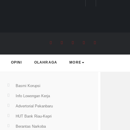
rending Topic
OPINI
OLAHRAGA
MORE
Basmi Korupsi
Info Lowongan Kerja
Advertorial Pekanbaru
HUT Bank Riau-Kepri
Berantas Narkoba