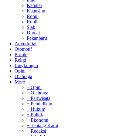
Kampar
Kuansing
Rohul
Rohil
Siak
Dumai
Pekanbaru
Advertorial
Otomotif
Profile
Religi
Lingkungan
Opini
Olahraga
More
+ Opini
+ Olahraga
+ Pariwisata
+ Pendidikan
+ Hukum
+ Politik
+ Ekonomi
+ Tentang Kami
+ Redaksi