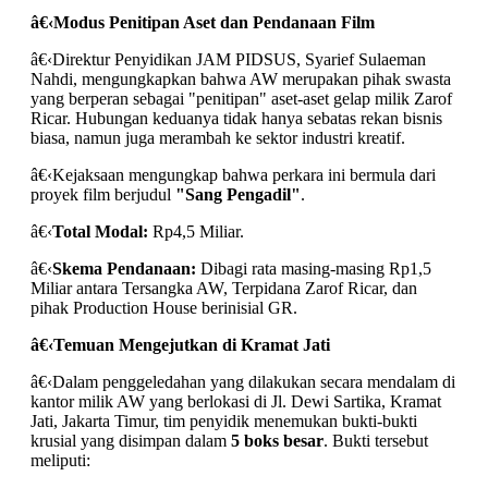
â€‹
Modus Penitipan Aset dan Pendanaan Film
â€‹Direktur Penyidikan JAM PIDSUS, Syarief Sulaeman
Nahdi, mengungkapkan bahwa AW merupakan pihak swasta
yang berperan sebagai "penitipan" aset-aset gelap milik Zarof
Ricar. Hubungan keduanya tidak hanya sebatas rekan bisnis
biasa, namun juga merambah ke sektor industri kreatif.
â€‹Kejaksaan mengungkap bahwa perkara ini bermula dari
proyek film berjudul
"Sang Pengadil"
.
â€‹
Total Modal:
Rp4,5 Miliar.
â€‹
Skema Pendanaan:
Dibagi rata masing-masing Rp1,5
Miliar antara Tersangka AW, Terpidana Zarof Ricar, dan
pihak Production House berinisial GR.
â€‹
Temuan Mengejutkan di Kramat Jati
â€‹Dalam penggeledahan yang dilakukan secara mendalam di
kantor milik AW yang berlokasi di Jl. Dewi Sartika, Kramat
Jati, Jakarta Timur, tim penyidik menemukan bukti-bukti
krusial yang disimpan dalam
5 boks besar
. Bukti tersebut
meliputi: