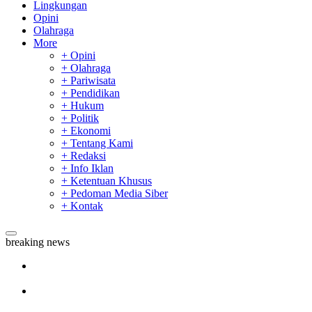
Lingkungan
Opini
Olahraga
More
+ Opini
+ Olahraga
+ Pariwisata
+ Pendidikan
+ Hukum
+ Politik
+ Ekonomi
+ Tentang Kami
+ Redaksi
+ Info Iklan
+ Ketentuan Khusus
+ Pedoman Media Siber
+ Kontak
breaking news
Sekda Riau Apresiasi Plt Gubernur Terkait Dukungan ADLG
Awards
Tim Manggala Agni Masih Lakukan Pemadaman Kebakaran
Hutan dan Lahan