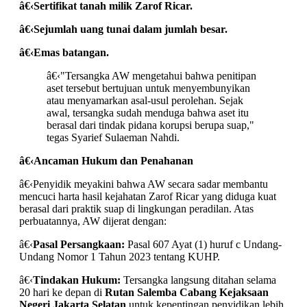
â€‹Sertifikat tanah milik Zarof Ricar.
â€‹Sejumlah uang tunai dalam jumlah besar.
â€‹Emas batangan.
â€‹"Tersangka AW mengetahui bahwa penitipan
aset tersebut bertujuan untuk menyembunyikan
atau menyamarkan asal-usul perolehan. Sejak
awal, tersangka sudah menduga bahwa aset itu
berasal dari tindak pidana korupsi berupa suap,"
tegas Syarief Sulaeman Nahdi.
â€‹
Ancaman Hukum dan Penahanan
â€‹Penyidik meyakini bahwa AW secara sadar membantu
mencuci harta hasil kejahatan Zarof Ricar yang diduga kuat
berasal dari praktik suap di lingkungan peradilan. Atas
perbuatannya, AW dijerat dengan:
â€‹
Pasal Persangkaan:
Pasal 607 Ayat (1) huruf c Undang-
Undang Nomor 1 Tahun 2023 tentang KUHP.
â€‹
Tindakan Hukum:
Tersangka langsung ditahan selama
20 hari ke depan di
Rutan Salemba Cabang Kejaksaan
Negeri Jakarta Selatan
untuk kepentingan penyidikan lebih