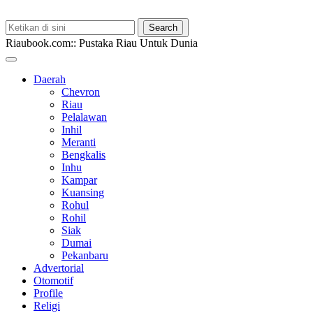
Riaubook.com:: Pustaka Riau Untuk Dunia
Daerah
Chevron
Riau
Pelalawan
Inhil
Meranti
Bengkalis
Inhu
Kampar
Kuansing
Rohul
Rohil
Siak
Dumai
Pekanbaru
Advertorial
Otomotif
Profile
Religi