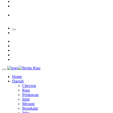
Padang Mengalami Kondisi Banjir Paling Parah
SAR Padang Evakuasi Pelajar yang Terjebak Banjir di
Sekolah
Bupati Kampar Apresiasi Sektor Pertanian Binaan Jefry Noer,
Ada Pisang Cavendish
Home
Daerah
Chevron
Riau
Pelalawan
Inhil
Meranti
Bengkalis
Inhu