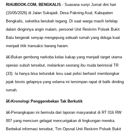
RIAUBOOK.COM, BENGKALIS
- Suasana sunyi Jumat dini hari
(15/05/2026) di Jalan Sukajadi, Desa Pakning Asal, Kabupaten
Bengkalis, seketika berubah tegang. Di saat warga masih terlelap
dalam dinginnya angin malam, personel Unit Reskrim Polsek Bukit
Batu bergerak senyap mengepung sebuah rumah yang diduga kuat
menjadi titik transaksi barang haram.
â€‹Bukan gembong narkoba kelas kakap yang menjadi target utama
operasi subuh tersebut, melainkan seorang ibu muda berinisial TR
(33). Ia hanya bisa tertunduk lesu saat polisi berhasil membongkar
jejak bisnis gelapnya yang selama ini tersimpan rapat di balik dinding
rumah.
â€‹
Kronologi Penggerebekan Tak Berkutik
â€‹Penangkapan ini bermula dari laporan masyarakat di RT 016 RW
007 yang mencium gelagat mencurigakan di lingkungan mereka.
Berbekal informasi tersebut, Tim Opsnal Unit Reskrim Polsek Bukit