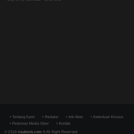
+ Tentang Kami
+ Redaksi
+ Info Iklan
+ Ketentuan Khusus
+ Pedoman Media Siber
+ Kontak
© 2018
riaubook.com
® All Right Reserved