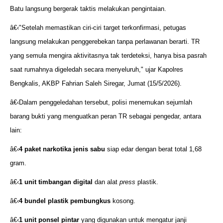
Batu langsung bergerak taktis melakukan pengintaian.
â€‹"Setelah memastikan ciri-ciri target terkonfirmasi, petugas
langsung melakukan penggerebekan tanpa perlawanan berarti. TR
yang semula mengira aktivitasnya tak terdeteksi, hanya bisa pasrah
saat rumahnya digeledah secara menyeluruh," ujar Kapolres
Bengkalis, AKBP Fahrian Saleh Siregar, Jumat (15/5/2026).
â€‹Dalam penggeledahan tersebut, polisi menemukan sejumlah
barang bukti yang menguatkan peran TR sebagai pengedar, antara
lain:
â€‹
4 paket narkotika jenis sabu
siap edar dengan berat total 1,68
gram.
â€‹
1 unit timbangan digital
dan alat
press
plastik.
â€‹
4 bundel plastik pembungkus
kosong.
â€‹
1 unit ponsel pintar
yang digunakan untuk mengatur janji