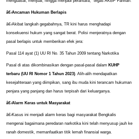
menguasai, menjual, hingga menjadi perantara," tegas AKBP Fahrian.
â€‹
Ancaman Hukuman Berlapis
â€‹Akibat langkah gegabahnya, TR kini harus menghadapi
konsekuensi hukum yang sangat berat. Polisi menjeratnya dengan
pasal berlapis untuk memberikan efek jera:
Pasal 114 ayat (1) UU RI No. 35 Tahun 2009 tentang Narkotika
Pasal di atas dikombinasikan dengan pasal-pasal dalam
KUHP
terbaru (UU RI Nomor 1 Tahun 2023)
. Alih-alih mendapatkan
kesejahteraan yang diimpikan, sang ibu muda kini terancam hukuman
penjara yang panjang dan harus terpisah dari keluarganya.
â€‹
Alarm Keras untuk Masyarakat
â€‹Kasus ini menjadi alarm keras bagi masyarakat Bengkalis
mengenai bagaimana peredaran narkotika kini telah menyusup jauh ke
ranah domestik, memanfaatkan titik lemah finansial warga.