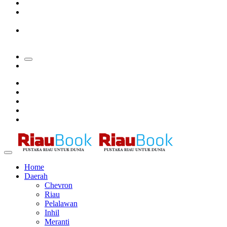
Padang Mengalami Kondisi Banjir Paling Parah
SAR Padang Evakuasi Pelajar yang Terjebak Banjir di
Sekolah
Bupati Kampar Apresiasi Sektor Pertanian Binaan Jefry Noer,
Ada Pisang Cavendish
Home
Daerah
Chevron
Riau
Pelalawan
Inhil
Meranti