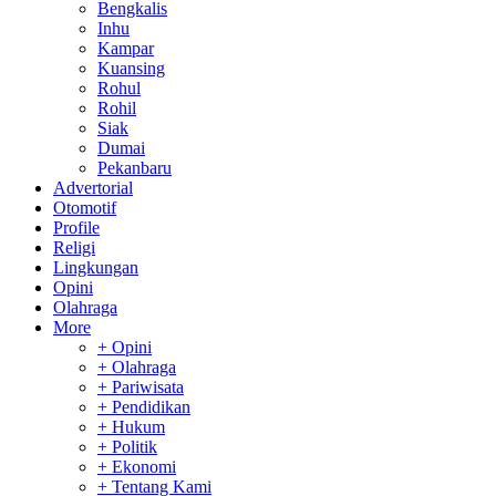
Bengkalis
Inhu
Kampar
Kuansing
Rohul
Rohil
Siak
Dumai
Pekanbaru
Advertorial
Otomotif
Profile
Religi
Lingkungan
Opini
Olahraga
More
+ Opini
+ Olahraga
+ Pariwisata
+ Pendidikan
+ Hukum
+ Politik
+ Ekonomi
+ Tentang Kami