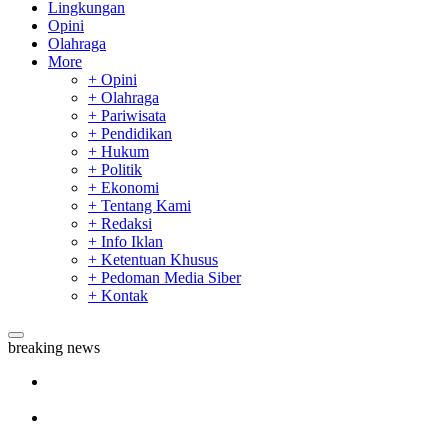
Lingkungan
Opini
Olahraga
More
+ Opini
+ Olahraga
+ Pariwisata
+ Pendidikan
+ Hukum
+ Politik
+ Ekonomi
+ Tentang Kami
+ Redaksi
+ Info Iklan
+ Ketentuan Khusus
+ Pedoman Media Siber
+ Kontak
breaking news
Sekda Riau Apresiasi Plt Gubernur Terkait Dukungan ADLG
Awards
Tim Manggala Agni Masih Lakukan Pemadaman Kebakaran
Hutan dan Lahan