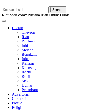
Riaubook.com:: Pustaka Riau Untuk Dunia
Daerah
Chevron
Riau
Pelalawan
Inhil
Meranti
Bengkalis
Inhu
Kampar
Kuansing
Rohul
Rohil
Siak
Dumai
Pekanbaru
Advertorial
Otomotif
Profile
Religi