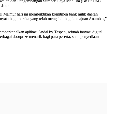
epegawaian dan Pengembangan Sumber Daya Manusia (BKPSDM),
 daerah.
itul Ma'mur hari ini membuktikan komitmen bank milik daerah
n nyata bagi mereka yang telah mengabdi bagi kemajuan Anambas,"
mperkenalkan aplikasi Andal by Taspen, sebuah inovasi digital
agai doorprize menarik bagi para peserta, serta penyediaan