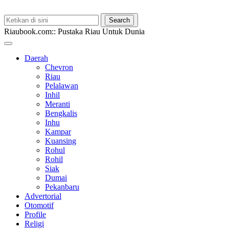
Riaubook.com:: Pustaka Riau Untuk Dunia
Daerah
Chevron
Riau
Pelalawan
Inhil
Meranti
Bengkalis
Inhu
Kampar
Kuansing
Rohul
Rohil
Siak
Dumai
Pekanbaru
Advertorial
Otomotif
Profile
Religi