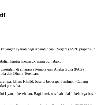
tif
 keuangan syariah bagi Aparatur Sipil Negara (ASN) prapensiun
gabdian hingga memasuki masa purnabakti.
uk unggulan, di antaranya Pembiayaan Aneka Guna (PAG)
Muda dan Dhuha Terencana.
arempa, Idham Khalid, beserta beberapa Pemimpin Cabang
ari perusahaan.
lui layanan kesehatan. Bagi kami, nasabah adalah keluarga besar