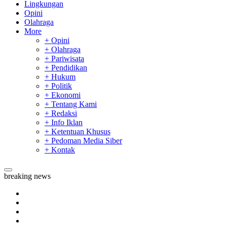
Lingkungan
Opini
Olahraga
More
+ Opini
+ Olahraga
+ Pariwisata
+ Pendidikan
+ Hukum
+ Politik
+ Ekonomi
+ Tentang Kami
+ Redaksi
+ Info Iklan
+ Ketentuan Khusus
+ Pedoman Media Siber
+ Kontak
breaking news
Sekda Riau Apresiasi Plt Gubernur Terkait Dukungan ADLG 
Tim Manggala Agni Masih Lakukan Pemadaman Kebakaran H
Padang Mengalami Kondisi Banjir Paling Parah
SAR Padang Evakuasi Pelajar yang Terjebak Banjir di Sekolah