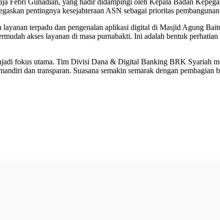
 Raja Febri Gunadian, yang hadir didampingi oleh Kepala Badan K
gaskan pentingnya kesejahteraan ASN sebagai prioritas pembangunan
n layanan terpadu dan pengenalan aplikasi digital di Masjid Agung Ba
mudah akses layanan di masa purnabakti. Ini adalah bentuk perhatia
njadi fokus utama. Tim Divisi Dana & Digital Banking BRK Syariah me
ndiri dan transparan. Suasana semakin semarak dengan pembagian berb