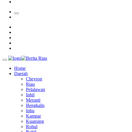
Bupati Kampar Apresiasi Sektor Pertanian Binaan Jefry Noer,
Home
Daerah
Chevron
Riau
Pelalawan
Inhil
Meranti
Bengkalis
Inhu
Kampar
Kuansing
Rohul
Rohil