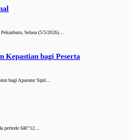
mal
Pekanbaru, Selasa (5/5/2026)…
 Kepastian bagi Peserta
un bagi Aparatur Sipil…
da periode 6â€“12…