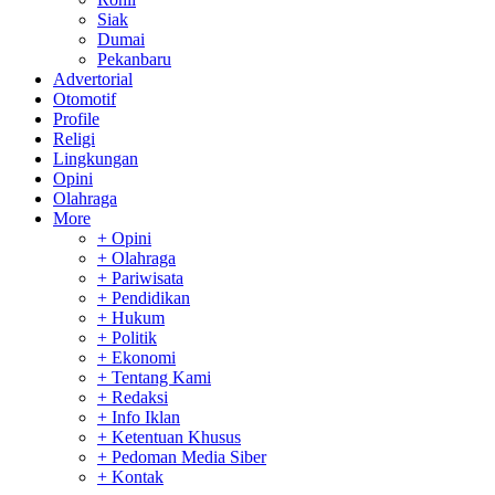
Siak
Dumai
Pekanbaru
Advertorial
Otomotif
Profile
Religi
Lingkungan
Opini
Olahraga
More
+ Opini
+ Olahraga
+ Pariwisata
+ Pendidikan
+ Hukum
+ Politik
+ Ekonomi
+ Tentang Kami
+ Redaksi
+ Info Iklan
+ Ketentuan Khusus
+ Pedoman Media Siber
+ Kontak