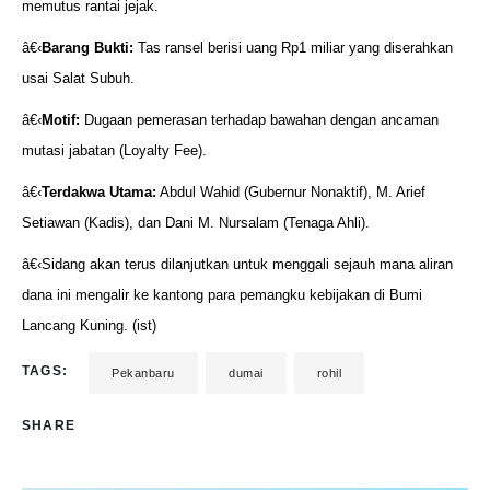
memutus rantai jejak.
â€‹
Barang Bukti:
Tas ransel berisi uang Rp1 miliar yang diserahkan
usai Salat Subuh.
â€‹
Motif:
Dugaan pemerasan terhadap bawahan dengan ancaman
mutasi jabatan (Loyalty Fee).
â€‹
Terdakwa Utama:
Abdul Wahid (Gubernur Nonaktif), M. Arief
Setiawan (Kadis), dan Dani M. Nursalam (Tenaga Ahli).
â€‹Sidang akan terus dilanjutkan untuk menggali sejauh mana aliran
dana ini mengalir ke kantong para pemangku kebijakan di Bumi
Lancang Kuning. (ist)
TAGS:
Pekanbaru
dumai
rohil
SHARE