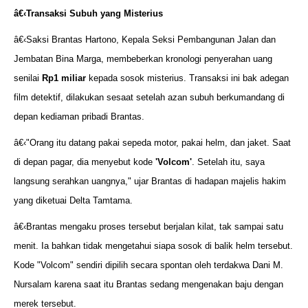
â€‹
Transaksi Subuh yang Misterius
â€‹Saksi Brantas Hartono, Kepala Seksi Pembangunan Jalan dan
Jembatan Bina Marga, membeberkan kronologi penyerahan uang
senilai
Rp1 miliar
kepada sosok misterius. Transaksi ini bak adegan
film detektif, dilakukan sesaat setelah azan subuh berkumandang di
depan kediaman pribadi Brantas.
â€‹"Orang itu datang pakai sepeda motor, pakai helm, dan jaket. Saat
di depan pagar, dia menyebut kode
'Volcom'
. Setelah itu, saya
langsung serahkan uangnya," ujar Brantas di hadapan majelis hakim
yang diketuai Delta Tamtama.
â€‹Brantas mengaku proses tersebut berjalan kilat, tak sampai satu
menit. Ia bahkan tidak mengetahui siapa sosok di balik helm tersebut.
Kode "Volcom" sendiri dipilih secara spontan oleh terdakwa Dani M.
Nursalam karena saat itu Brantas sedang mengenakan baju dengan
merek tersebut.