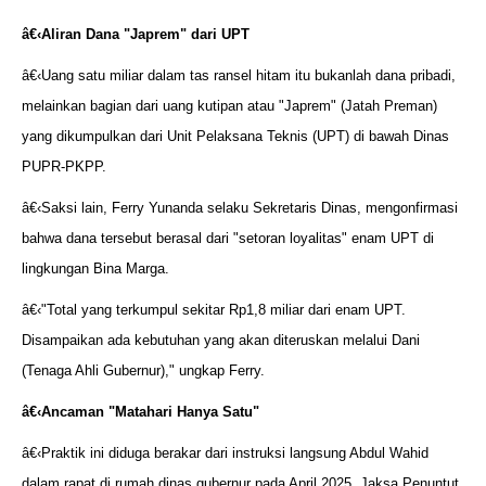
â€‹
Aliran Dana "Japrem" dari UPT
â€‹Uang satu miliar dalam tas ransel hitam itu bukanlah dana pribadi,
melainkan bagian dari uang kutipan atau "Japrem" (Jatah Preman)
yang dikumpulkan dari Unit Pelaksana Teknis (UPT) di bawah Dinas
PUPR-PKPP.
â€‹Saksi lain, Ferry Yunanda selaku Sekretaris Dinas, mengonfirmasi
bahwa dana tersebut berasal dari "setoran loyalitas" enam UPT di
lingkungan Bina Marga.
â€‹"Total yang terkumpul sekitar Rp1,8 miliar dari enam UPT.
Disampaikan ada kebutuhan yang akan diteruskan melalui Dani
(Tenaga Ahli Gubernur)," ungkap Ferry.
â€‹
Ancaman "Matahari Hanya Satu"
â€‹Praktik ini diduga berakar dari instruksi langsung Abdul Wahid
dalam rapat di rumah dinas gubernur pada April 2025. Jaksa Penuntut