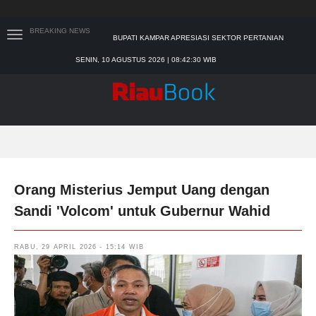
BUPATI KAMPAR APRESIASI SEKTOR PERTANIAN
BREAKING NEWS
BINAAN JEFRY NOER, ADA PISANG CAVENDISH
SEKDA RIAU APRESIASI PLT GUBERNUR TERKAIT
SENIN, 10 AGUSTUS 2026 | 08:42:32 WIB
DUKUNGAN ADLG AWARDS
TIM MANGGALA AGNI MASIH LAKUKAN PEMADAMAN
KEBAKARAN HUTAN DAN LAHAN
PADANG MENGALAMI KONDISI BANJIR PALING PARAH
SAR PADANG EVAKUASI PELAJAR YANG TERJEBAK
BANJIR DI SEKOLAH
Orang Misterius Jemput Uang dengan
Sandi 'Volcom' untuk Gubernur Wahid
RABU, 29 APRIL 2026 - 15:14 WIB