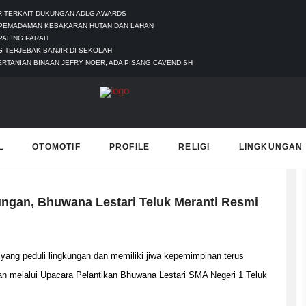
UR TERKAIT DUKUNGAN ADLG AWARDS
 PEMADAMAN KEBAKARAN HUTAN DAN LAHAN
PALING PARAH
 TERJEBAK BANJIR DI SEKOLAH
ERTANIAN BINAAN JEFRY NOER, ADA PISANG CAVENDISH
T
L
OTOMOTIF
PROFILE
RELIGI
LINGKUNGAN
ngan, Bhuwana Lestari Teluk Meranti Resmi
 peduli lingkungan dan memiliki jiwa kepemimpinan terus
an melalui Upacara Pelantikan Bhuwana Lestari SMA Negeri 1 Teluk