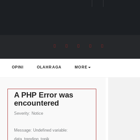
rending Topic
OPINI
OLAHRAGA
MORE
A PHP Error was
encountered
Severity: Notice
Message: Undefined variable:
data_trending_topik