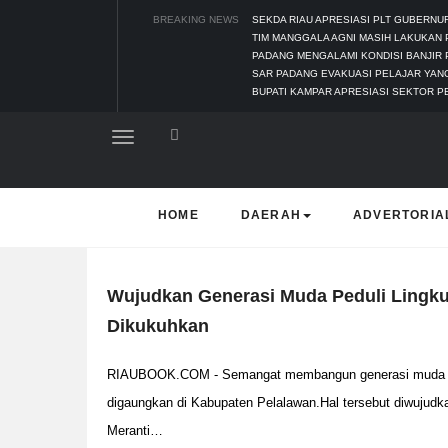
BREAKING NEWS
SEKDA RIAU APRESIASI PLT GUBERN
TIM MANGGALA AGNI MASIH LAKUKAN
PADANG MENGALAMI KONDISI BANJIR 
SAR PADANG EVAKUASI PELAJAR YANG
BUPATI KAMPAR APRESIASI SEKTOR P
HOME
DAERAH
ADVERTORIA
Wujudkan Generasi Muda Peduli Lingku
Dikukuhkan
RIAUBOOK.COM - Semangat membangun generasi muda yang
digaungkan di Kabupaten Pelalawan.Hal tersebut diwujudk
Meranti…