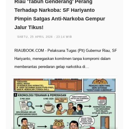
Riau 'Tabuh Genderang' Perang
Terhadap Narkoba: SF Hariyanto
Pimpin Satgas Anti-Narkoba Gempur
Jalur Tikus!
SABTU, 25 APRIL 2026 - 23:14 WIB
RIAUBOOK.COM - Pelaksana Tugas (Plt) Gubernur Riau, SF
Hariyanto, menegaskan komitmen tanpa kompromi dalam
memberantas peredaran gelap narkotika di…