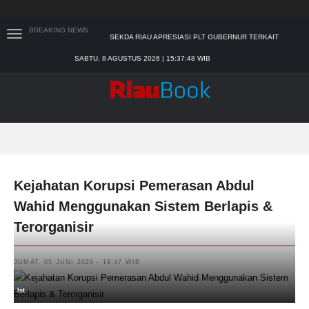
BREAKING NEWS
TIM MANGGALA AGNI MASIH LAKUKAN PEMADAMAN
KEBAKARAN HUTAN DAN LAHAN
SABTU, 8 AGUSTUS 2026 | 15:37:50 WIB
PADANG MENGALAMI KONDISI BANJIR PALING PARAH
SAR PADANG EVAKUASI PELAJAR YANG TERJEBAK
BANJIR DI SEKOLAH
BUPATI KAMPAR APRESIASI SEKTOR PERTANIAN
BINAAN JEFRY NOER, ADA PISANG CAVENDISH
SEKDA RIAU APRESIASI PLT GUBERNUR TERKAIT
DUKUNGAN ADLG AWARDS
Kejahatan Korupsi Pemerasan Abdul
Wahid Menggunakan Sistem Berlapis &
Terorganisir
JUMAT, 05 JUNI 2026 - 19:47 WIB
Ist