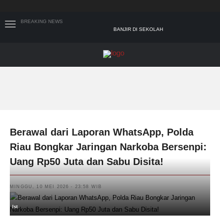
BREAKING NEWS
BUPATI KAMPAR APRESIASI SEKTOR PERTANIAN
BINAAN JEFRY NOER, ADA PISANG CAVENDISH
28 CALON PETINGGI BRK SYARIAH LOLOS
ADMINISTRASI
TIM MANGGALA AGNI MASIH LAKUKAN PEMADAMAN
KEBAKARAN HUTAN DAN LAHAN
PADANG MENGALAMI KONDISI BANJIR PALING PARAH
SAR PADANG EVAKUASI PELAJAR YANG TERJEBAK
BANJIR DI SEKOLAH
Berawal dari Laporan WhatsApp, Polda
Riau Bongkar Jaringan Narkoba Bersenpi:
Uang Rp50 Juta dan Sabu Disita!
MINGGU, 10 MEI 2026 - 23:58 WIB
Ist