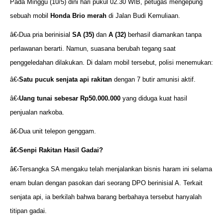
Pada Minggu (10/5) dini hari pukul 02.30 WIB, petugas mengepung
sebuah mobil
Honda Brio merah
di Jalan Budi Kemuliaan.
â€‹Dua pria berinisial
SA (35)
dan
A (32)
berhasil diamankan tanpa
perlawanan berarti. Namun, suasana berubah tegang saat
penggeledahan dilakukan. Di dalam mobil tersebut, polisi menemukan:
â€‹
Satu pucuk senjata api rakitan
dengan 7 butir amunisi aktif.
â€‹
Uang tunai sebesar Rp50.000.000
yang diduga kuat hasil
penjualan narkoba.
â€‹Dua unit telepon genggam.
â€‹
Senpi Rakitan Hasil Gadai?
â€‹Tersangka SA mengaku telah menjalankan bisnis haram ini selama
enam bulan dengan pasokan dari seorang DPO berinisial A. Terkait
senjata api, ia berkilah bahwa barang berbahaya tersebut hanyalah
titipan gadai.