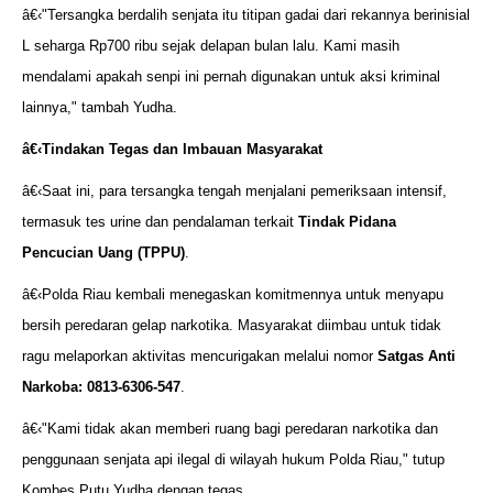
â€‹"Tersangka berdalih senjata itu titipan gadai dari rekannya berinisial
L seharga Rp700 ribu sejak delapan bulan lalu. Kami masih
mendalami apakah senpi ini pernah digunakan untuk aksi kriminal
lainnya," tambah Yudha.
â€‹
Tindakan Tegas dan Imbauan Masyarakat
â€‹Saat ini, para tersangka tengah menjalani pemeriksaan intensif,
termasuk tes urine dan pendalaman terkait
Tindak Pidana
Pencucian Uang (TPPU)
.
â€‹Polda Riau kembali menegaskan komitmennya untuk menyapu
bersih peredaran gelap narkotika. Masyarakat diimbau untuk tidak
ragu melaporkan aktivitas mencurigakan melalui nomor
Satgas Anti
Narkoba: 0813-6306-547
.
â€‹"Kami tidak akan memberi ruang bagi peredaran narkotika dan
penggunaan senjata api ilegal di wilayah hukum Polda Riau," tutup
Kombes Putu Yudha dengan tegas.