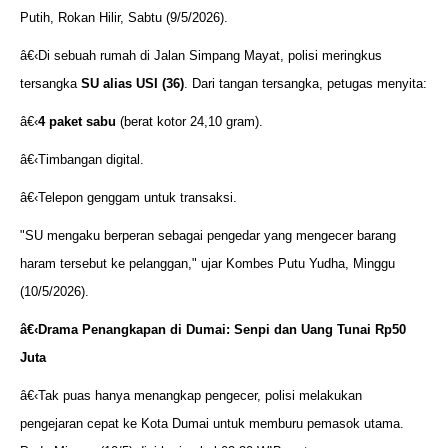
Putih, Rokan Hilir, Sabtu (9/5/2026).
â€‹Di sebuah rumah di Jalan Simpang Mayat, polisi meringkus
tersangka
SU alias USI (36)
. Dari tangan tersangka, petugas menyita:
â€‹
4 paket sabu
(berat kotor 24,10 gram).
â€‹Timbangan digital.
â€‹Telepon genggam untuk transaksi.
"SU mengaku berperan sebagai pengedar yang mengecer barang
haram tersebut ke pelanggan," ujar Kombes Putu Yudha, Minggu
(10/5/2026).
â€‹
Drama Penangkapan di Dumai: Senpi dan Uang Tunai Rp50
Juta
â€‹Tak puas hanya menangkap pengecer, polisi melakukan
pengejaran cepat ke Kota Dumai untuk memburu pemasok utama.