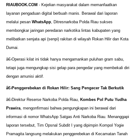
RIAUBOOK.COM
- Kejelian masyarakat dalam memanfaatkan
layanan pengaduan digital berbuah manis. Berawal dari laporan
melalui pesan
WhatsApp
, Ditresnarkoba Polda Riau sukses
membongkar jaringan peredaran narkotika lintas kabupaten yang
melibatkan senjata api (senpi) rakitan di wilayah Rokan Hilir dan Kota
Dumai.
â€‹Operasi kilat ini tidak hanya mengamankan puluhan gram sabu,
tetapi juga mengungkap sisi gelap para pengedar yang membekali diri
dengan amunisi aktif.
â€‹
Penggerebekan di Rokan Hilir: Sang Pengecer Tak Berkutik
â€‹Direktur Reserse Narkoba Polda Riau,
Kombes Pol Putu Yudha
Prawira
, mengonfirmasi bahwa pengungkapan ini berawal dari
informasi di nomor WhatsApp Satgas Anti Narkoba Riau. Menanggapi
laporan tersebut, Tim Opsnal Subdit I yang dipimpin Kompol Yogie
Pramagita langsung melakukan penggerebekan di Kecamatan Tanah