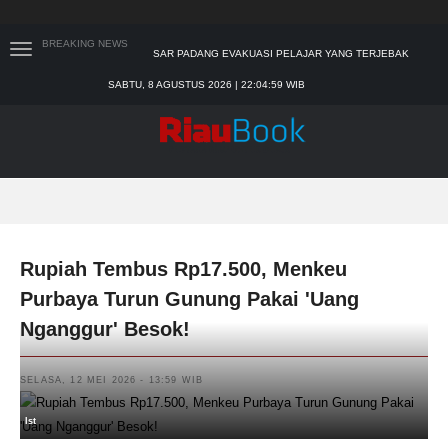
SAR PADANG EVAKUASI PELAJAR YANG TERJEBAK
BREAKING NEWS
BANJIR DI SEKOLAH
BUPATI KAMPAR APRESIASI SEKTOR PERTANIAN
SABTU, 8 AGUSTUS 2026 | 22:05:01 WIB
BINAAN JEFRY NOER, ADA PISANG CAVENDISH
SEKDA RIAU APRESIASI PLT GUBERNUR TERKAIT
DUKUNGAN ADLG AWARDS
TIM MANGGALA AGNI MASIH LAKUKAN PEMADAMAN
KEBAKARAN HUTAN DAN LAHAN
PADANG MENGALAMI KONDISI BANJIR PALING PARAH
Rupiah Tembus Rp17.500, Menkeu
Purbaya Turun Gunung Pakai 'Uang
Nganggur' Besok!
SELASA, 12 MEI 2026 - 13:59 WIB
Ist