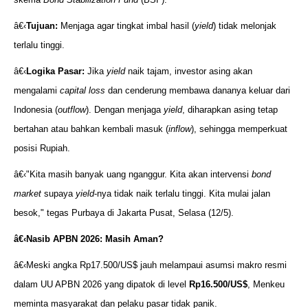
â€‹
Tujuan:
Menjaga agar tingkat imbal hasil (
yield
) tidak melonjak
terlalu tinggi.
â€‹
Logika Pasar:
Jika
yield
naik tajam, investor asing akan
mengalami
capital loss
dan cenderung membawa dananya keluar dari
Indonesia (
outflow
). Dengan menjaga
yield
, diharapkan asing tetap
bertahan atau bahkan kembali masuk (
inflow
), sehingga memperkuat
posisi Rupiah.
â€‹"Kita masih banyak uang nganggur. Kita akan intervensi
bond
market
supaya
yield
-nya tidak naik terlalu tinggi. Kita mulai jalan
besok," tegas Purbaya di Jakarta Pusat, Selasa (12/5).
â€‹
Nasib APBN 2026: Masih Aman?
â€‹Meski angka Rp17.500/US$ jauh melampaui asumsi makro resmi
dalam UU APBN 2026 yang dipatok di level
Rp16.500/US$
, Menkeu
meminta masyarakat dan pelaku pasar tidak panik.