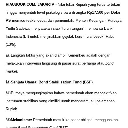
RIAUBOOK.COM, JAKARTA
- Nilai tukar Rupiah yang terus tertekan
hingga menyentuh level psikologis baru di angka
Rp17.500 per Dolar
AS
memicu reaksi cepat dari pemerintah. Menteri Keuangan, Purbaya
Yudhi Sadewa, menyatakan siap "turun tangan" membantu Bank
Indonesia (BI) untuk menjinakkan gejolak kurs mulai besok, Rabu
(13/5).
â€‹Langkah taktis yang akan diambil Kemenkeu adalah dengan
melakukan intervensi langsung di pasar surat berharga atau
bond
market
.
â€‹
Senjata Utama: Bond Stabilization Fund (BSF)
â€‹Purbaya mengungkapkan bahwa pemerintah akan mengaktifkan
instrumen stabilitas yang dimiliki untuk mengerem laju pelemahan
Rupiah.
â€‹
Mekanisme:
Pemerintah masuk ke pasar obligasi menggunakan
skema
Bond Stabilization Fund
(BSF).